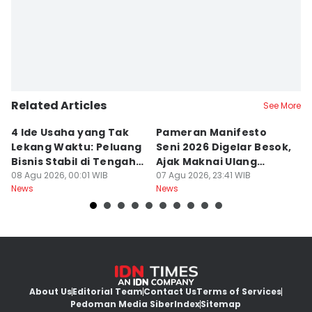
Related Articles
See More
4 Ide Usaha yang Tak
Pameran Manifesto
S
Lekang Waktu: Peluang
Seni 2026 Digelar Besok,
I
Bisnis Stabil di Tengah
Ajak Maknai Ulang
d
Perubahan
08 Agu 2026, 00:01 WIB
Maritim
07 Agu 2026, 23:41 WIB
07
News
News
Ne
About Us
Editorial Team
Contact Us
Terms of Services
Pedoman Media Siber
Index
Sitemap