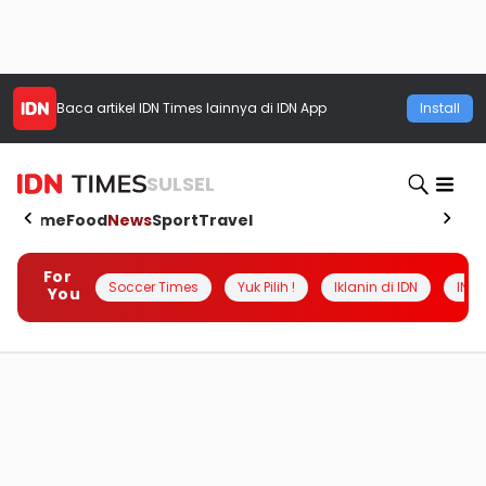
Baca artikel
IDN Times
lainnya di IDN App
Install
SULSEL
Home
Food
News
Sport
Travel
For
Soccer Times
Yuk Pilih !
Iklanin di IDN
INSI
You