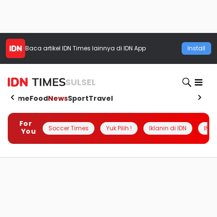
Baca artikel
IDN Times
lainnya di IDN App
Install
SULSEL
Home
Food
News
Sport
Travel
For
Soccer Times
Yuk Pilih !
Iklanin di IDN
INSI
You