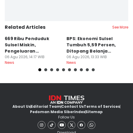
Related Articles
See More
669 Ribu Penduduk
BPS: Ekonomi Sulsel
B
Sulsel Miskin,
Tumbuh 5,59 Persen,
P
Pengeluaran
Ditopang Belanja
M
Terbesarnya Rokok
06 Agu 2026, 14:17 WIB
Pemerintah
06 Agu 2026, 13:33 WIB
B
06
News
News
Ne
About Us
Editorial Team
Contact Us
Terms of Services
Pedoman Media Siber
Index
Sitemap
Follow Us
Download