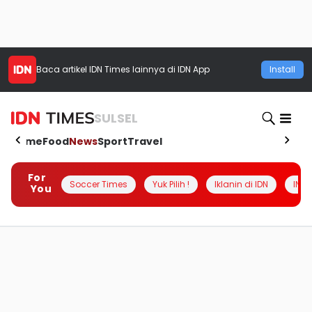
Baca artikel
IDN Times
lainnya di IDN App
Install
SULSEL
Home
Food
News
Sport
Travel
For
Soccer Times
Yuk Pilih !
Iklanin di IDN
INSI
You