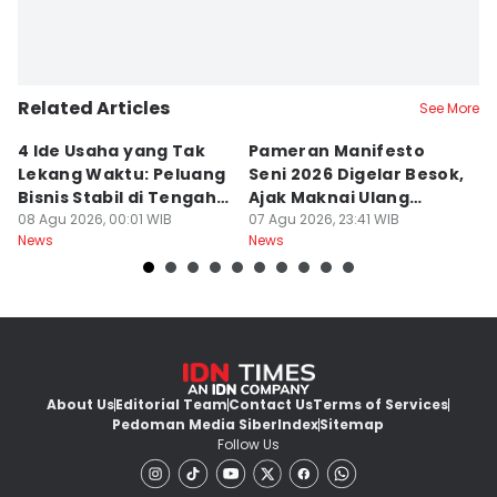
Related Articles
See More
4 Ide Usaha yang Tak
Pameran Manifesto
S
Lekang Waktu: Peluang
Seni 2026 Digelar Besok,
I
Bisnis Stabil di Tengah
Ajak Maknai Ulang
d
Perubahan
08 Agu 2026, 00:01 WIB
Maritim
07 Agu 2026, 23:41 WIB
07
News
News
Ne
About Us
Editorial Team
Contact Us
Terms of Services
Pedoman Media Siber
Index
Sitemap
Follow Us