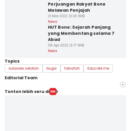
Perjuangan Rakyat Bone
Melawan Penjajah
21 Mar 2021, 12:30 WIB
News
HUT Bone: Sejarah Panjang
yang Membentang selama 7
Abad
06 Apr 2021, 12:17 WIB
News
Topics
sulawesi selatan
bugis
falsafah
Educate me
Editorial Team
Editor
Tonton lebih seru di
Irwan Idris
Editor
Ach. Hidayat Alsair