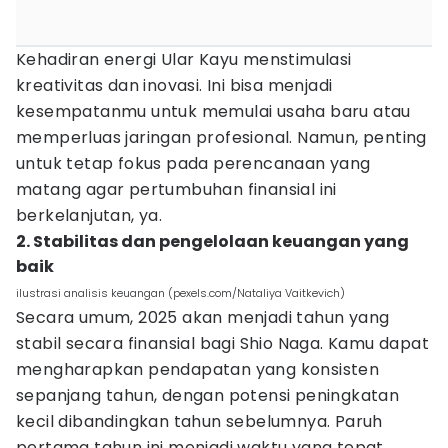
Kehadiran energi Ular Kayu menstimulasi
kreativitas dan inovasi. Ini bisa menjadi
kesempatanmu untuk memulai usaha baru atau
memperluas jaringan profesional. Namun, penting
untuk tetap fokus pada perencanaan yang
matang agar pertumbuhan finansial ini
berkelanjutan, ya.
2. Stabilitas dan pengelolaan keuangan yang
baik
ilustrasi analisis keuangan (pexels.com/Nataliya Vaitkevich)
Secara umum, 2025 akan menjadi tahun yang
stabil secara finansial bagi Shio Naga. Kamu dapat
mengharapkan pendapatan yang konsisten
sepanjang tahun, dengan potensi peningkatan
kecil dibandingkan tahun sebelumnya. Paruh
pertama tahun ini menjadi waktu yang tepat