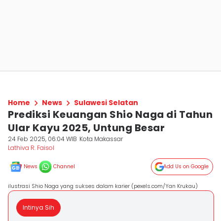
Home
News
Sulawesi Selatan
Prediksi Keuangan Shio Naga di Tahun
Ular Kayu 2025, Untung Besar
24 Feb 2025, 06:04 WIB
Kota Makassar
Lathiva R. Faisol
News
Channel
Add Us on Google
ilustrasi Shio Naga yang sukses dalam karier (pexels.com/Yan Krukau)
Intinya Sih