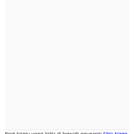
Bagi kamu yang lahir di bawah naungan
Shio Naga
,