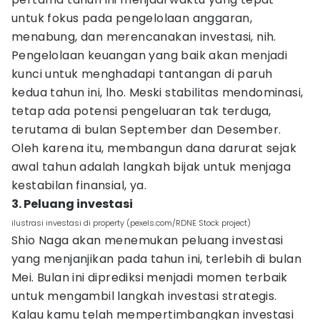
untuk fokus pada pengelolaan anggaran,
menabung, dan merencanakan investasi, nih.
Pengelolaan keuangan yang baik akan menjadi
kunci untuk menghadapi tantangan di paruh
kedua tahun ini, lho. Meski stabilitas mendominasi,
tetap ada potensi pengeluaran tak terduga,
terutama di bulan September dan Desember.
Oleh karena itu, membangun dana darurat sejak
awal tahun adalah langkah bijak untuk menjaga
kestabilan finansial, ya.
3. Peluang investasi
ilustrasi investasi di property (pexels.com/RDNE Stock project)
Shio Naga akan menemukan peluang investasi
yang menjanjikan pada tahun ini, terlebih di bulan
Mei. Bulan ini diprediksi menjadi momen terbaik
untuk mengambil langkah investasi strategis.
Kalau kamu telah mempertimbangkan investasi