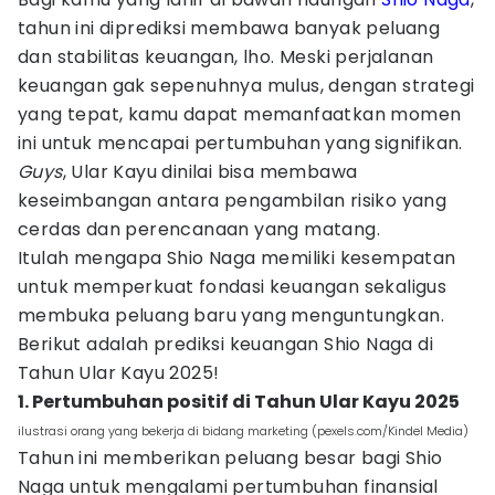
tahun ini diprediksi membawa banyak peluang
dan stabilitas keuangan, lho. Meski perjalanan
keuangan gak sepenuhnya mulus, dengan strategi
yang tepat, kamu dapat memanfaatkan momen
ini untuk mencapai pertumbuhan yang signifikan.
Guys
, Ular Kayu dinilai bisa membawa
keseimbangan antara pengambilan risiko yang
cerdas dan perencanaan yang matang.
Itulah mengapa Shio Naga memiliki kesempatan
untuk memperkuat fondasi keuangan sekaligus
membuka peluang baru yang menguntungkan.
Berikut adalah prediksi keuangan Shio Naga di
Tahun Ular Kayu 2025!
1. Pertumbuhan positif di Tahun Ular Kayu 2025
ilustrasi orang yang bekerja di bidang marketing (pexels.com/Kindel Media)
Tahun ini memberikan peluang besar bagi Shio
Naga untuk mengalami pertumbuhan finansial