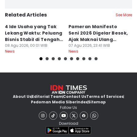
Related Articles
See More
4 Ide Usaha yang Tak
Pameran Manifesto
S
Lekang Waktu: Peluang
Seni 2026 Digelar Besok,
I
Bisnis Stabil di Tengah
Ajak Maknai Ulang
d
Perubahan
08 Agu 2026, 00:01 WIB
Maritim
07 Agu 2026, 23:41 WIB
07
News
News
Ne
About Us
Editorial Team
Contact Us
Terms of Services
Pedoman Media Siber
Index
Sitemap
Follow Us
Download