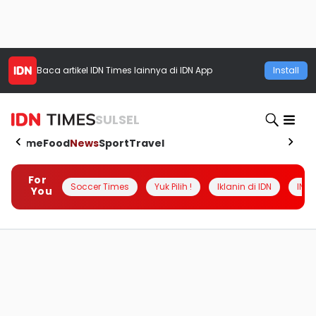
Baca artikel
IDN Times
lainnya di IDN App
Install
SULSEL
Home
Food
News
Sport
Travel
For
Soccer Times
Yuk Pilih !
Iklanin di IDN
INSI
You