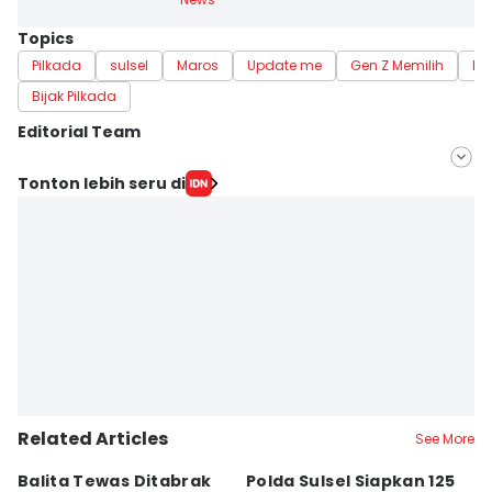
Topics
Pilkada
sulsel
Maros
Update me
Gen Z Memilih
Ko
Bijak Pilkada
Editorial Team
Editor
Tonton lebih seru di
Ashrawi Muin
Editor
Aan Pranata
Related Articles
See More
Balita Tewas Ditabrak
Polda Sulsel Siapkan 125
G