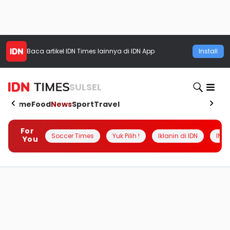
Baca artikel
IDN Times
lainnya di IDN App
Install
SULSEL
Home
Food
News
Sport
Travel
For
Soccer Times
Yuk Pilih !
Iklanin di IDN
INSI
You