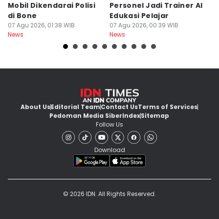
Mobil Dikendarai Polisi
Personel Jadi Trainer AI
M
di Bone
Edukasi Pelajar
H
07 Agu 2026, 01:38 WIB
07 Agu 2026, 00:39 WIB
T
06
News
News
Ne
About Us
Editorial Team
Contact Us
Terms of Services
Pedoman Media Siber
Index
Sitemap
Follow Us
Download
© 2026 IDN. All Rights Reserved.