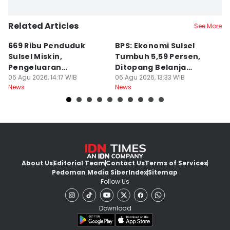
Related Articles
See More
669 Ribu Penduduk
BPS: Ekonomi Sulsel
B
Sulsel Miskin,
Tumbuh 5,59 Persen,
P
Pengeluaran
Ditopang Belanja
M
Terbesarnya Rokok
06 Agu 2026, 14:17 WIB
Pemerintah
06 Agu 2026, 13:33 WIB
B
06
News
News
Ne
About Us
Editorial Team
Contact Us
Terms of Services
Pedoman Media Siber
Index
Sitemap
Follow Us
Download