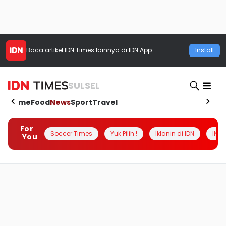
Baca artikel
IDN Times
lainnya di IDN App
Install
SULSEL
Home
Food
News
Sport
Travel
For
Soccer Times
Yuk Pilih !
Iklanin di IDN
INSI
You