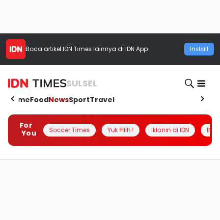
Baca artikel
IDN Times
lainnya di IDN App
Install
SULSEL
Home
Food
News
Sport
Travel
For
Soccer Times
Yuk Pilih !
Iklanin di IDN
INSI
You