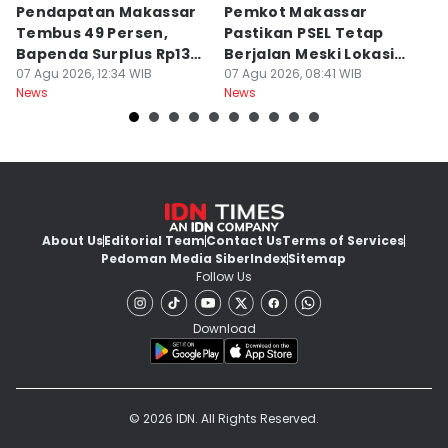
Pendapatan Makassar
Pemkot Makassar
W
Tembus 49 Persen,
Pastikan PSEL Tetap
Z
Bapenda Surplus Rp130
Berjalan Meski Lokasi
L
Miliar
07 Agu 2026, 12:34 WIB
Belum Final
07 Agu 2026, 08:41 WIB
07
News
News
Ne
About Us
Editorial Team
Contact Us
Terms of Services
Pedoman Media Siber
Index
Sitemap
Follow Us
Download
© 2026 IDN. All Rights Reserved.