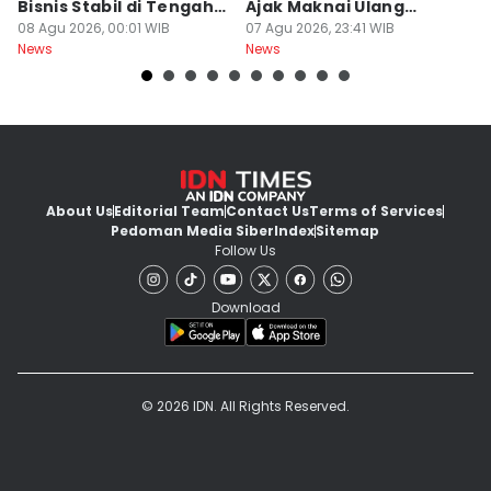
Bisnis Stabil di Tengah
Ajak Maknai Ulang
d
Perubahan
08 Agu 2026, 00:01 WIB
Maritim
07 Agu 2026, 23:41 WIB
07
News
News
Ne
About Us
Editorial Team
Contact Us
Terms of Services
Pedoman Media Siber
Index
Sitemap
Follow Us
Download
© 2026 IDN. All Rights Reserved.