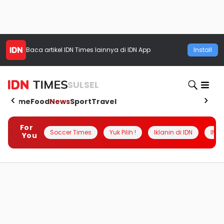
Baca artikel
IDN Times
lainnya di IDN App
Install
SULSEL
Home
Food
News
Sport
Travel
For
Soccer Times
Yuk Pilih !
Iklanin di IDN
INSI
You