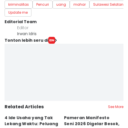
kriminalitas
Pencuri
uang
mahar
Sulawesi Selatan
Update me
Editorial Team
Editor
Irwan Idris
Tonton lebih seru di
Related Articles
See More
4 Ide Usaha yang Tak
Pameran Manifesto
S
Lekang Waktu: Peluang
Seni 2026 Digelar Besok,
I