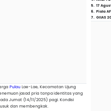
5
.
17 Agus
6
.
Piala A
7
.
GIIAS 2
rga
Pulau
Lae-Lae, Kecamatan Ujung
enemuan jasad pria tanpa identitas yang
ada Jumat (14/11/2025) pagi. Kondisi
busuk dan membengkak.