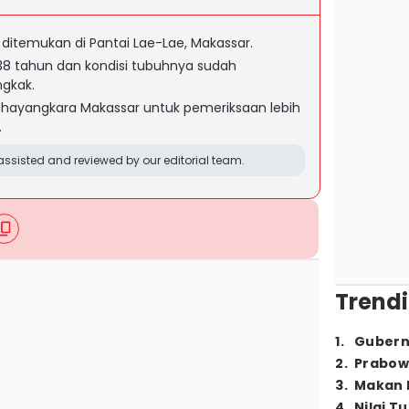
 ditemukan di Pantai Lae-Lae, Makassar.
-38 tahun dan kondisi tubuhnya sudah
gkak.
Bhayangkara Makassar untuk pemeriksaan lebih
.
ssisted and reviewed by our editorial team.
Trendi
1
.
Gubern
2
.
Prabow
3
.
Makan B
4
.
Nilai T