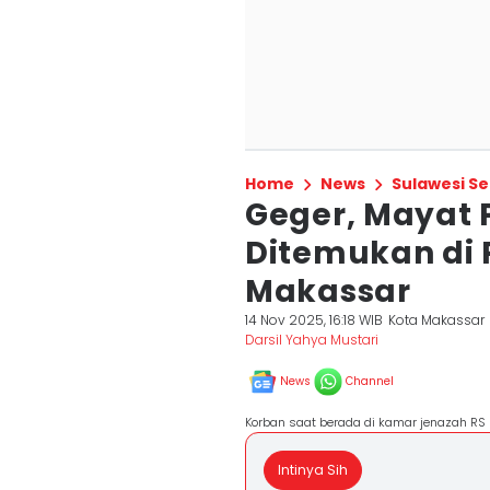
Home
News
Sulawesi Se
Geger, Mayat P
Ditemukan di 
Makassar
14 Nov 2025, 16:18 WIB
Kota Makassar
Darsil Yahya Mustari
News
Channel
Korban saat berada di kamar jenazah R
Intinya Sih