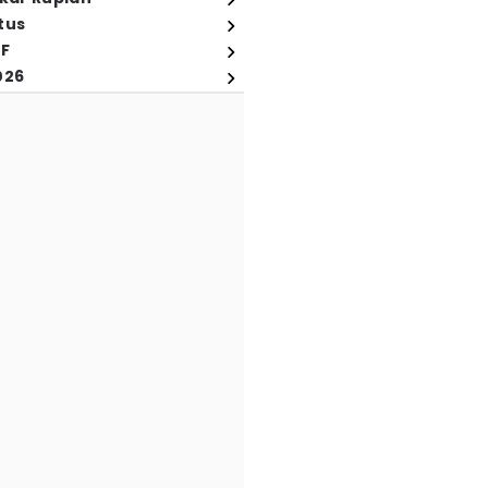
tus
FF
026