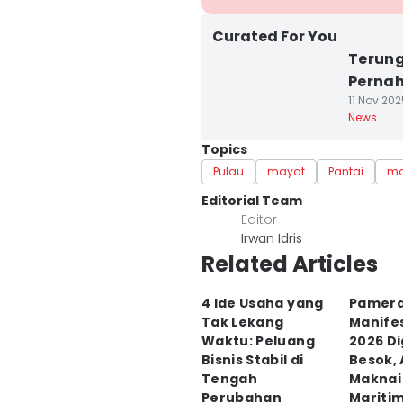
Curated For You
Terung
Pernah
11 Nov 202
News
Topics
Pulau
mayat
Pantai
ma
Editorial Team
Editor
Irwan Idris
Related Articles
4 Ide Usaha yang
Pamer
Tak Lekang
Manifes
Waktu: Peluang
2026 Di
Bisnis Stabil di
Besok, 
Tengah
Maknai
Perubahan
Mariti