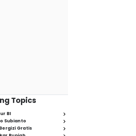
ng Topics
ur BI
o Subianto
ergizi Gratis
ukar Rupiah