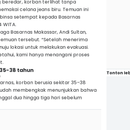
beredar, korban terlihat tanpa
makai celana jeans biru. Temuan ini
abinsa setempat kepada Basarnas
4 WITA.
iaga Basarnas Makassar, Andi Sultan,
muan tersebut. “Setelah menerima
uju lokasi untuk melakukan evakuasi.
ketahui, kami hanya menangani proses
t.
 35-38 tahun
Tonton leb
)
arnas, korban berusia sekitar 35–38
g sudah membengkak menunjukkan bahwa
gal dua hingga tiga hari sebelum