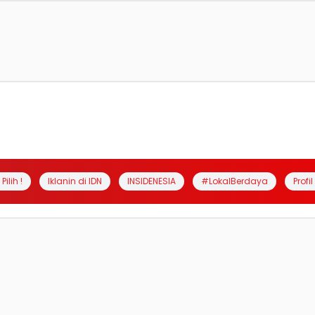
Pilih !
Iklanin di IDN
INSIDENESIA
#LokalBerdaya
Profi