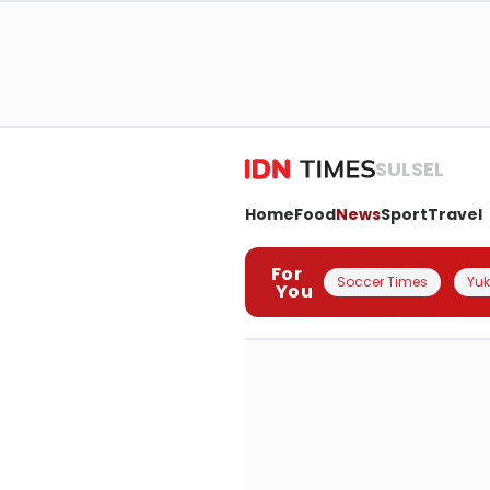
SULSEL
Home
Food
News
Sport
Travel
For
Soccer Times
Yuk 
You