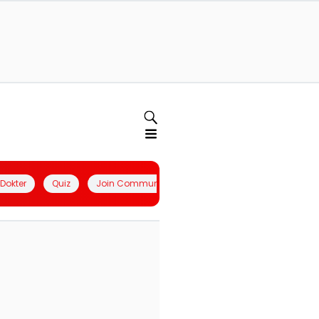
l Dokter
Quiz
Join Community