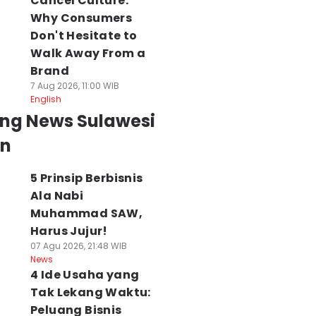
Cancel Culture:
ws
News
Why Consumers
Don't Hesitate to
Walk Away From a
Brand
7 Aug 2026, 11:00 WIB
English
ing News Sulawesi
an
5 Prinsip Berbisnis
Ala Nabi
Muhammad SAW,
Harus Jujur!
07 Agu 2026, 21:48 WIB
News
4 Ide Usaha yang
Tak Lekang Waktu:
Peluang Bisnis