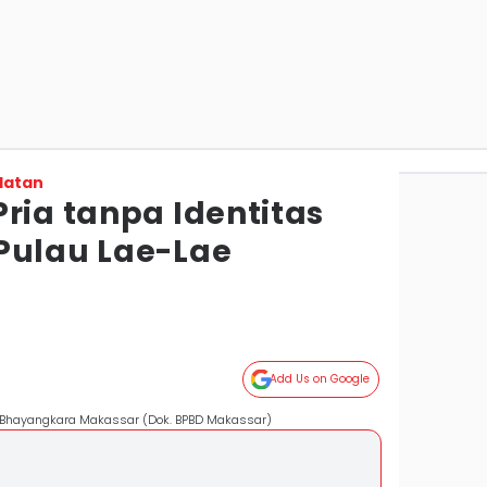
latan
ria tanpa Identitas
Pulau Lae-Lae
Add Us on Google
S Bhayangkara Makassar (Dok. BPBD Makassar)