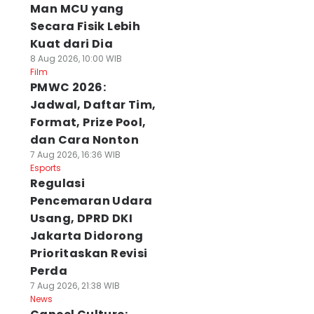
Man MCU yang
Secara Fisik Lebih
Kuat dari Dia
8 Aug 2026, 10:00 WIB
Film
PMWC 2026:
Jadwal, Daftar Tim,
Format, Prize Pool,
dan Cara Nonton
7 Aug 2026, 16:36 WIB
Esports
Regulasi
Pencemaran Udara
Usang, DPRD DKI
Jakarta Didorong
Tips untuk
Diduga Dipicu
Remaja 15 Tahun 
ahasiswa yang
Obat Nyamuk
Sulbar Hamil 3
Prioritaskan Revisi
ngin Memulai
Bakar, Kebakaran
Bulan Usai
Perda
snis Sambil
di Bombana
Diperkosa 17 Pria
7 Aug 2026, 21:38 WIB
uliah
Tewaskan 5 Orang
07 Agu 2026, 23:02 WI
News
News
 Agu 2026, 23:31 WIB
07 Agu 2026, 23:15 WIB