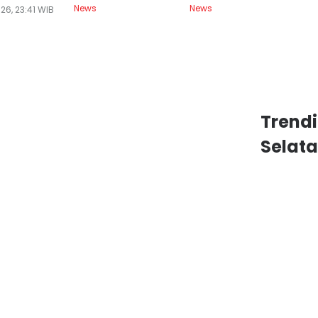
News
News
Ne
26, 23:41 WIB
Trend
Selat