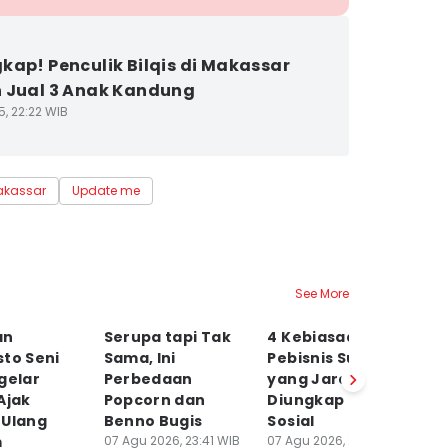
kap! Penculik Bilqis di Makassar
 Jual 3 Anak Kandung
5, 22:22 WIB
kassar
Update me
See More
an
Serupa tapi Tak
4 Kebiasaan
6 
to Seni
Sama, Ini
Pebisnis Sukses
M
gelar
Perbedaan
yang Jarang
I
Ajak
Popcorn dan
Diungkap di Media
Bi
 Ulang
Benno Bugis
Sosial
K
m
07 Agu 2026, 23:41 WIB
07 Agu 2026, 23:36 WIB
07