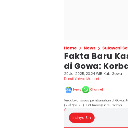
Home
News
Sulawesi Se
Fakta Baru Ka
di Gowa: Korb
29 Jul 2025, 23:24 WIB
Kab. Gowa
Darsil Yahya Mustari
News
Channel
Terdakwa kasus pembunuhan di Gowa, Jib
(29/7/2025). IDN Times/Darsil Yahya
Intinya Sih