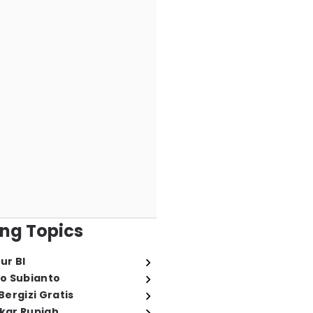
ng Topics
ur BI
o Subianto
ergizi Gratis
ukar Rupiah