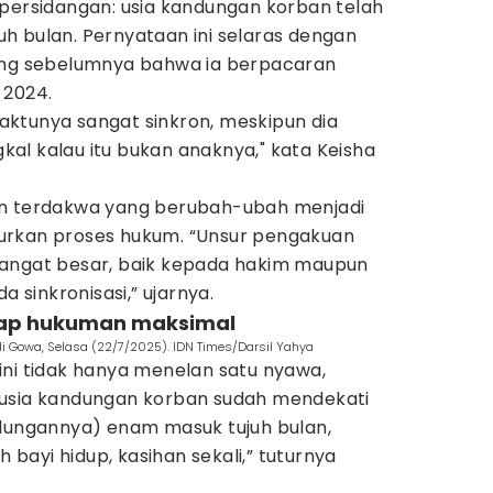
 persidangan: usia kandungan korban telah
h bulan. Pernyataan ini selaras dengan
dang sebelumnya bahwa ia berpacaran
 2024.
 waktunya sangat sinkron, meskipun dia
al kalau itu bukan anaknya," kata Keisha
an terdakwa yang berubah-ubah menjadi
urkan proses hukum. “Unsur pengakuan
sangat besar, baik kepada hakim maupun
a sinkronisasi,” ujarnya.
arap hukuman maksimal
Gowa, Selasa (22/7/2025). IDN Times/Darsil Yahya
ini tidak hanya menelan satu nyawa,
 usia kandungan korban sudah mendekati
ndungannya) enam masuk tujuh bulan,
h bayi hidup, kasihan sekali,” tuturnya