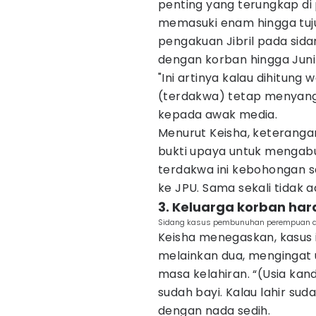
penting yang terungkap di
memasuki enam hingga tuju
pengakuan Jibril pada si
dengan korban hingga Juni
"Ini artinya kalau dihitung
(terdakwa) tetap menyangk
kepada awak media.
Menurut Keisha, keterang
bukti upaya untuk mengab
terdakwa ini kebohongan 
ke JPU. Sama sekali tidak ad
3. Keluarga korban h
Sidang kasus pembunuhan perempuan di 
Keisha menegaskan, kasus 
melainkan dua, mengingat
masa kelahiran. “(Usia ka
sudah bayi. Kalau lahir suda
dengan nada sedih.