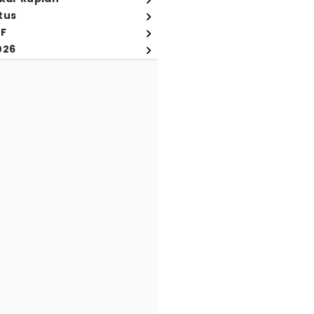
tus
FF
026