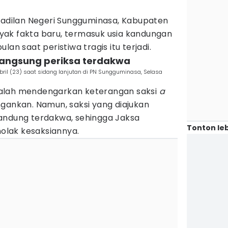
ngadilan Negeri Sungguminasa, Kabupaten
yak fakta baru, termasuk usia kandungan
lan saat peristiwa tragis itu terjadi.
g langsung periksa terdakwa
ril (23) saat sidang lanjutan di PN Sungguminasa, Selasa
alah mendengarkan keterangan saksi
a
ngankan. Namun, saksi yang diajukan
andung terdakwa, sehingga Jaksa
Tonton leb
lak kesaksiannya.