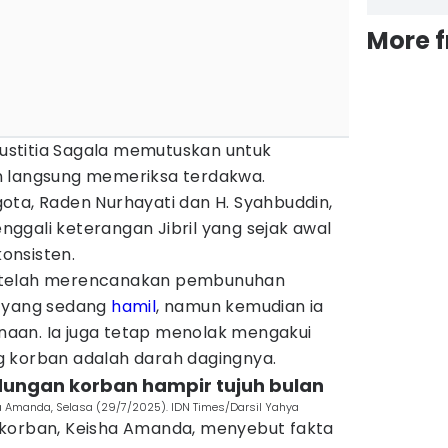
More 
 Yustitia Sagala memutuskan untuk
n langsung memeriksa terdakwa.
ota, Raden Nurhayati dan H. Syahbuddin,
ggali keterangan Jibril yang sejak awal
konsisten.
 telah merencanakan pembunuhan
i yang sedang
hamil
, namun kemudian ia
aan. Ia juga tetap menolak mengakui
 korban adalah darah dagingnya.
ndungan korban hampir tujuh bulan
a Amanda, Selasa (29/7/2025). IDN Times/Darsil Yahya
 korban, Keisha Amanda, menyebut fakta