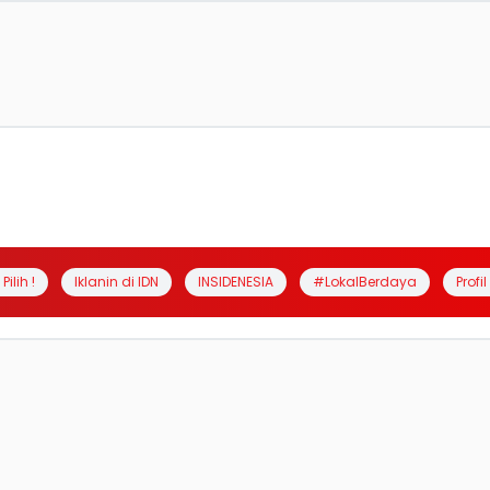
Pilih !
Iklanin di IDN
INSIDENESIA
#LokalBerdaya
Profi