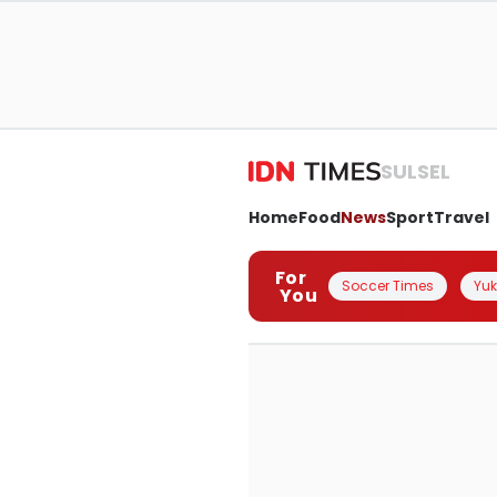
SULSEL
Home
Food
News
Sport
Travel
For
Soccer Times
Yuk 
You