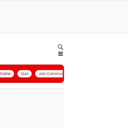
l Dokter
Quiz
Join Community