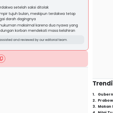
rdakwa setelah saksi ditolak
mpir tujuh bulan, meskipun terdakwa tetap
gai darah dagingnya
p hukuman maksimal karena dua nyawa yang
andungan korban mendekati masa kelahiran
ssisted and reviewed by our editorial team.
Trendi
1
.
Gubern
2
.
Prabow
3
.
Makan B
4
.
Nilai T