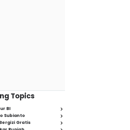
ng Topics
ur BI
o Subianto
ergizi Gratis
ukar Rupiah