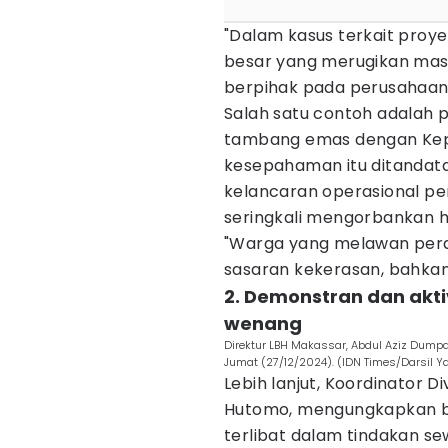
"Dalam kasus terkait proy
besar yang merugikan masya
berpihak pada perusahaan,
Salah satu contoh adalah 
tambang emas dengan Kepol
kesepahaman itu ditandat
kelancaran operasional pe
seringkali mengorbankan h
"Warga yang melawan per
sasaran kekerasan, bahkan d
2. Demonstran dan akt
wenang
Direktur LBH Makassar, Abdul Aziz Dumpa
Jumat (27/12/2024). (IDN Times/Darsil Y
Lebih lanjut, Koordinator Di
Hutomo, mengungkapkan ba
terlibat dalam tindakan 