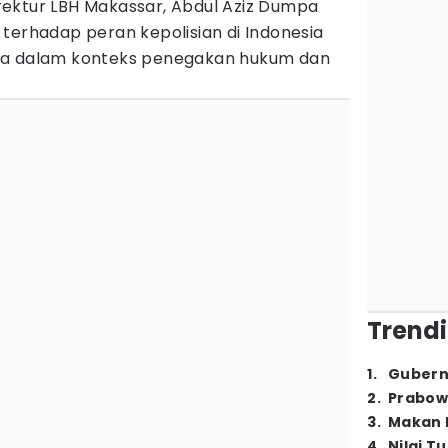
rektur LBH Makassar, Abdul Aziz Dumpa
terhadap peran kepolisian di Indonesia
ya dalam konteks penegakan hukum dan
Trendi
1
.
Gubern
2
.
Prabow
3
.
Makan B
4
.
Nilai T