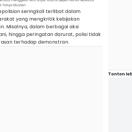
rsatu menggelar aksi unjuk rasa di depan Kantor Bawaslu
il Yahya Mustari
polisian seringkali terlibat dalam
rakat yang mengkritik kebijakan
. Misalnya, dalam berbagai aksi
ni, hingga peringatan darurat, polisi tidak
rasan terhadap demonstran.
Tonton leb