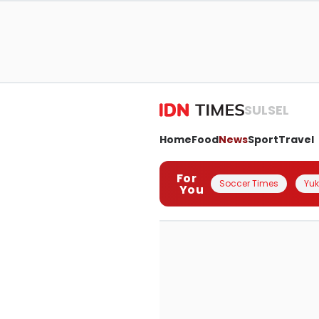
SULSEL
Home
Food
News
Sport
Travel
For
Soccer Times
Yuk 
You