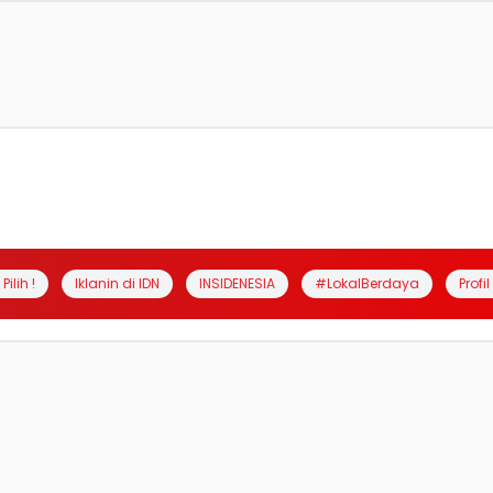
Pilih !
Iklanin di IDN
INSIDENESIA
#LokalBerdaya
Profi