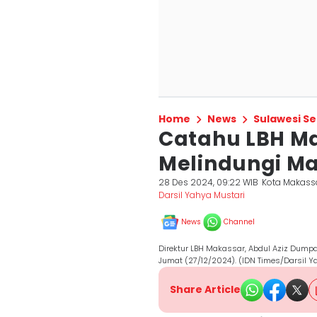
Home
News
Sulawesi Se
Catahu LBH Mak
Melindungi M
28 Des 2024, 09:22 WIB
Kota Makass
Darsil Yahya Mustari
News
Channel
Direktur LBH Makassar, Abdul Aziz Dumpa
Jumat (27/12/2024). (IDN Times/Darsil Y
Share Article