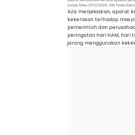
Aliansi Mahasiswa Pemuda Bulukumba Be
Sulsel, Rabu (11/12/2024). IDN Times/Dars
Aziz menjelaskan, aparat ke
kekerasan terhadap masya
pemerintah dan perusahaan
peringatan hari HAM, hari ta
jarang menggunakan keke