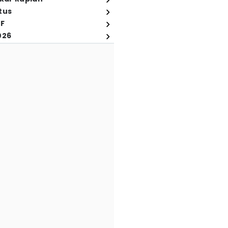
tus
FF
026