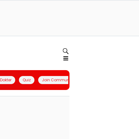
l Dokter
Quiz
Join Community