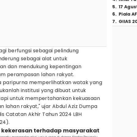
5
.
17 Agus
6
.
Piala A
7
.
GIIAS 2
lagi berfungsi sebagai pelindung
derung sebagai alat untuk
an dan mendukung kepentingan
am perampasan lahan rakyat.
ara paripurna memperlihatkan watak yang
anlah institusi yang dibuat untuk
etapi untuk mempertahankan kekuasaan
lahan rakyat," ujar Abdul Aziz Dumpa
lis Catatan Akhir Tahun 2024 LBH
24).
bat kekerasan terhadap masyarakat