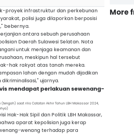
ek-proyek infrastruktur dan perkebunan
More 
rakat, polisi juga dilaporkan berposisi
" bebernya.
perjanjian antara sebuah perusahaan
isian Daerah Sulawesi Selatan. Nota
angani untuk menjaga keamanan dan
rusahaan, meskipun hal tersebut
ak-hak rakyat atas tanah mereka.
ampasan lahan dengan mudah dijadikan
ikriminalisasi," ujarnya.
ivis mendapat perlakuan sewenang-
 (tengah) saat rilis Catatan Akhir Tahun LBH Makassar 2024,
ahya)
visi Hak-Hak Sipil dan Politik LBH Makassar,
hwa aparat kepolisian juga kerap
sewenang-wenang terhadap para