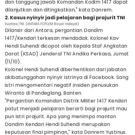
dan tanggung jawab Komandan Kodim 1417 dapat
dilanjutkan dan ditingkatkan," kata Danrem.
2. Kasus nyinyir jadi pelajaran bagi prajurit TNI
Ilustrasi TNI. (ANTARA FOTO/M Risyal Hidayat)
Dilansir dari Antara, pergantian Dandim
1417/Kendari terkesan mendadak. Kolonel Kav
Hendi Suhendi dicopot oleh Kepala Staf Angkatan
Darat (KSAD) Jenderal TNI Andika Perkasa, Jumat
(11/10).
Kolonel Hendi Suhendi diberhentikan dari jabatan
akibatunggahan nyinyir istrinya di Facebook. Sang
istri mengomentari negatif insiden penusukan
Wiranto di Pandeglang, Banten.
"Pergantian Komandan Distrik Militer 1417 Kendari
patut menjadi pelajaran berarti bagi prajurit mau
pun istri prajurit. Apa yang menimpa mantan
Dandim Kendari Hendi Suhendi merupakan
keputusan final pimpinan," kata Danrem Yustinus.