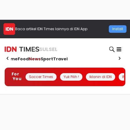
Baca artikel
IDN Times
lainnya di IDN App
Install
SULSEL
Home
Food
News
Sport
Travel
For
Soccer Times
Yuk Pilih !
Iklanin di IDN
INSI
You