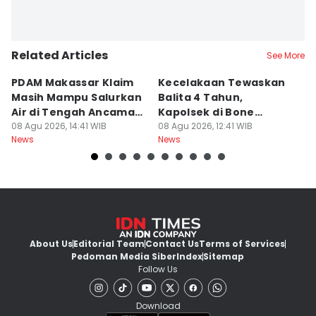
Related Articles
See More
PDAM Makassar Klaim
Kecelakaan Tewaskan
P
Masih Mampu Salurkan
Balita 4 Tahun,
S
Air di Tengah Ancaman
Kapolsek di Bone
R
Kekeringan
08 Agu 2026, 14:41 WIB
Diperiksa Propam
08 Agu 2026, 12:41 WIB
P
08
News
News
Ne
K
About Us
Editorial Team
Contact Us
Terms of Services
Pedoman Media Siber
Index
Sitemap
Follow Us
Download