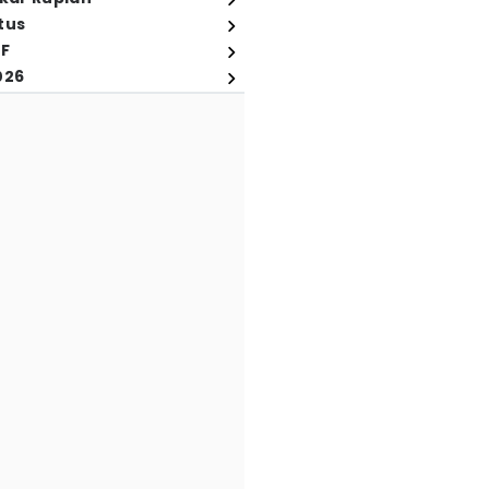
tus
FF
026