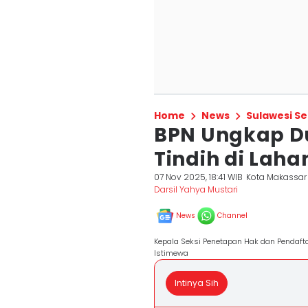
Home
News
Sulawesi Se
BPN Ungkap D
Tindih di Lah
07 Nov 2025, 18:41 WIB
Kota Makassar
Darsil Yahya Mustari
News
Channel
Kepala Seksi Penetapan Hak dan Pendafta
Istimewa
Intinya Sih