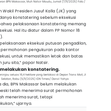
ran BPN Makassar, Muh Natsir Maudu, Jumat (7/11/2025) Foto /
Wakil Presiden Jusuf Kalla (JK) yang
danya konstatering sebelum eksekusi
n bahwa pelaksanaan konstatering memang
ekusi. Hal itu diatur dalam PP Nomor 18
).
 pelaksanaan eksekusi putusan pengadilan,
n permohonan pengukuran pada kantor
ekusi, untuk memastikan letak dan batas
juru sita,” papar Natsir.
 melakukan konstatering.
ninjau seluas 16,4 hektare yang berlokasi di Depan Trans Mall, Jl
Selatan, Rabu (5/11/2025) IDN Times/ Darsil Yahya
ta dia, BPN Makassar belum melakukan
 meski telah menerima surat permohonan
udah menerima surat, tetapi
kukan,” ujarnya.