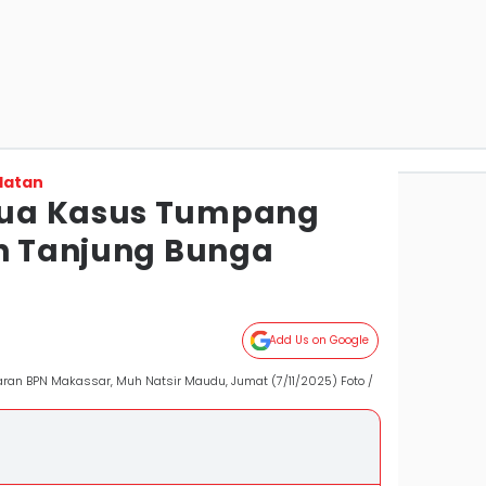
latan
ua Kasus Tumpang
an Tanjung Bunga
Add Us on Google
ran BPN Makassar, Muh Natsir Maudu, Jumat (7/11/2025) Foto /