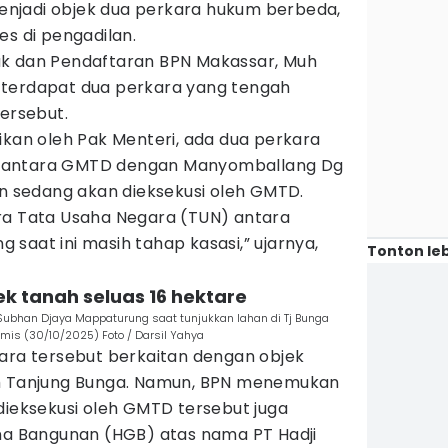
njadi objek dua perkara hukum berbeda,
es di pengadilan.
ak dan Pendaftaran BPN Makassar, Muh
 terdapat dua perkara yang tengah
tersebut.
ikan oleh Pak Menteri, ada dua perkara
 antara GMTD dengan Manyomballang Dg
an sedang akan dieksekusi oleh GMTD.
ra Tata Usaha Negara (TUN) antara
saat ini masih tahap kasasi,” ujarnya,
Tonton leb
ek tanah seluas 16 hektare
la, Subhan Djaya Mappaturung saat tunjukkan lahan di Tj Bunga
mis (30/10/2025) Foto / Darsil Yahya
kara tersebut berkaitan dengan objek
ah Tanjung Bunga. Namun, BPN menemukan
dieksekusi oleh GMTD tersebut juga
una Bangunan (HGB) atas nama PT Hadji