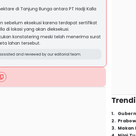
hektare di Tanjung Bunga antara PT Hadji Kalla
an sebelum eksekusi karena terdapat sertifikat
a di lokasi yang akan dieksekusi.
ukan konstatering meski telah menerima surat
ta lahan tersebut.
ssisted and reviewed by our editorial team.
Trendi
1
.
Gubern
2
.
Prabow
3
.
Makan B
4
.
Nilai T