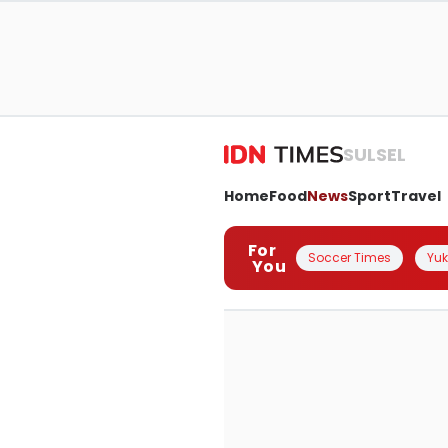
SULSEL
Home
Food
News
Sport
Travel
For
Soccer Times
Yuk 
You