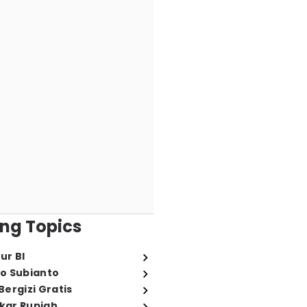
ng Topics
ur BI
o Subianto
ergizi Gratis
ukar Rupiah