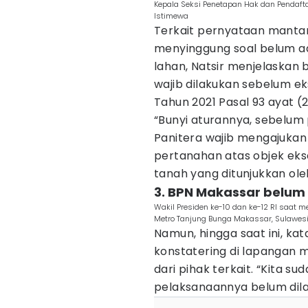
Kepala Seksi Penetapan Hak dan Pendafta
Istimewa
Terkait pernyataan mantan 
menyinggung soal belum a
lahan, Natsir menjelaska
wajib dilakukan sebelum eks
Tahun 2021 Pasal 93 ayat (2
“Bunyi aturannya, sebelum
Panitera wajib mengajuka
pertanahan atas objek eks
tanah yang ditunjukkan oleh 
3. BPN Makassar belum
Wakil Presiden ke-10 dan ke-12 RI saat me
Metro Tanjung Bunga Makassar, Sulawesi 
Namun, hingga saat ini, ka
konstatering di lapangan
dari pihak terkait. “Kita s
pelaksanaannya belum dila