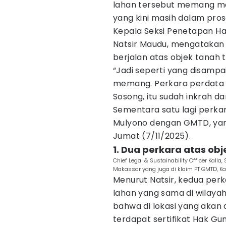
lahan tersebut memang me
yang kini masih dalam pros
Kepala Seksi Penetapan H
Natsir Maudu, mengatakan
berjalan atas objek tanah 
“Jadi seperti yang disampa
memang. Perkara perdata
Sosong, itu sudah inkrah d
Sementara satu lagi perka
Mulyono dengan GMTD, yang 
Jumat (7/11/2025).
1. Dua perkara atas obj
Chief Legal & Sustainability Officer Kal
Makassar yang juga di klaim PT GMTD, Ka
Menurut Natsir, kedua per
lahan yang sama di wilay
bahwa di lokasi yang akan 
terdapat sertifikat Hak G