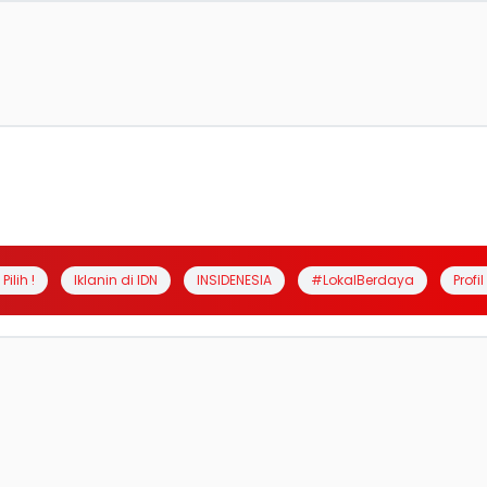
Pilih !
Iklanin di IDN
INSIDENESIA
#LokalBerdaya
Profi