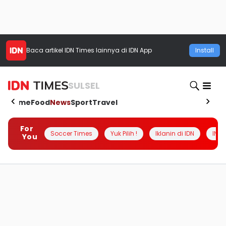
Baca artikel
IDN Times
lainnya di IDN App
Install
SULSEL
Home
Food
News
Sport
Travel
For
Soccer Times
Yuk Pilih !
Iklanin di IDN
INSI
You