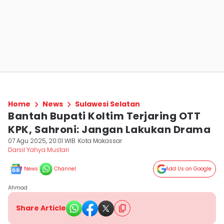
Home
News
Sulawesi Selatan
Bantah Bupati Koltim Terjaring OTT
KPK, Sahroni: Jangan Lakukan Drama
07 Agu 2025, 20:01 WIB
Kota Makassar
Darsil Yahya Mustari
News
Channel
Add Us on Google
Ahmad
Share Article