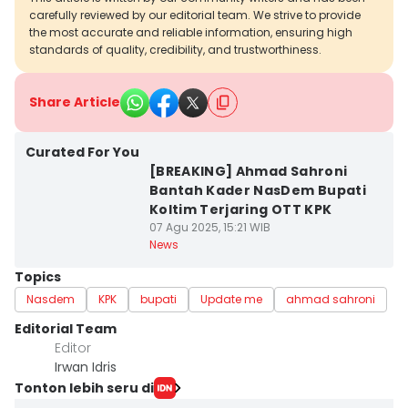
carefully reviewed by our editorial team. We strive to provide
the most accurate and reliable information, ensuring high
standards of quality, credibility, and trustworthiness.
Share Article
Curated For You
[BREAKING] Ahmad Sahroni
Bantah Kader NasDem Bupati
Koltim Terjaring OTT KPK
07 Agu 2025, 15:21 WIB
News
Topics
Nasdem
KPK
bupati
Update me
ahmad sahroni
Editorial Team
Editor
Irwan Idris
Tonton lebih seru di