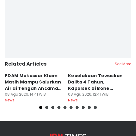
Related Articles
See More
PDAM Makassar Klaim
Kecelakaan Tewaskan
P
Masih Mampu Salurkan
Balita 4 Tahun,
S
Air di Tengah Ancaman
Kapolsek di Bone
R
Kekeringan
08 Agu 2026, 14:41 WIB
Diperiksa Propam
08 Agu 2026, 12:41 WIB
P
08
News
News
Ne
K