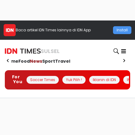
Baca artikel
IDN Times
lainnya di IDN App
Install
SULSEL
Home
Food
News
Sport
Travel
For
Soccer Times
Yuk Pilih !
Iklanin di IDN
INSI
You