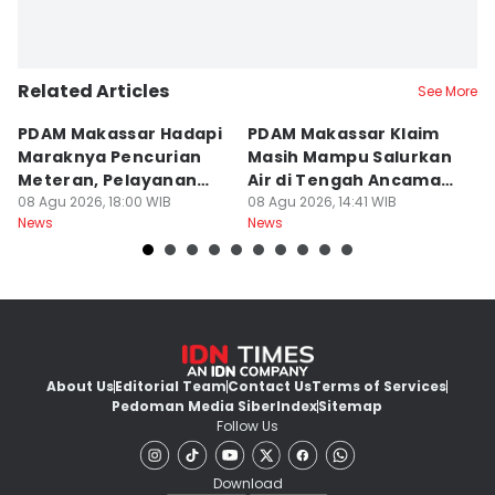
Related Articles
See More
PDAM Makassar Hadapi
PDAM Makassar Klaim
K
Maraknya Pencurian
Masih Mampu Salurkan
B
Meteran, Pelayanan
Air di Tengah Ancaman
K
Ikut Terdampak
08 Agu 2026, 18:00 WIB
Kekeringan
08 Agu 2026, 14:41 WIB
D
08
News
News
Ne
About Us
Editorial Team
Contact Us
Terms of Services
Pedoman Media Siber
Index
Sitemap
Follow Us
Download