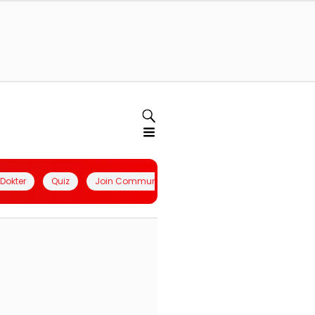
l Dokter
Quiz
Join Community