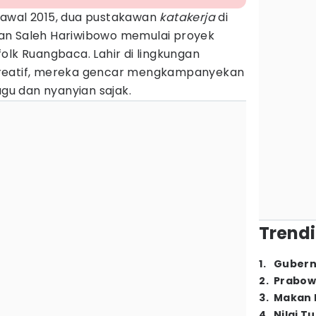
 awal 2015, dua pustakawan
katakerja
di
an Saleh Hariwibowo memulai proyek
olk Ruangbaca. Lahir di lingkungan
kreatif, mereka gencar mengkampanyekan
agu dan nyanyian sajak.
Trendi
1
.
Gubern
2
.
Prabow
3
.
Makan B
4
.
Nilai T