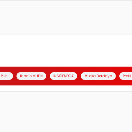
Pilih !
Iklanin di IDN
INSIDENESIA
#LokalBerdaya
Profi