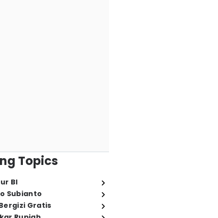
ng Topics
ur BI
o Subianto
ergizi Gratis
ukar Rupiah