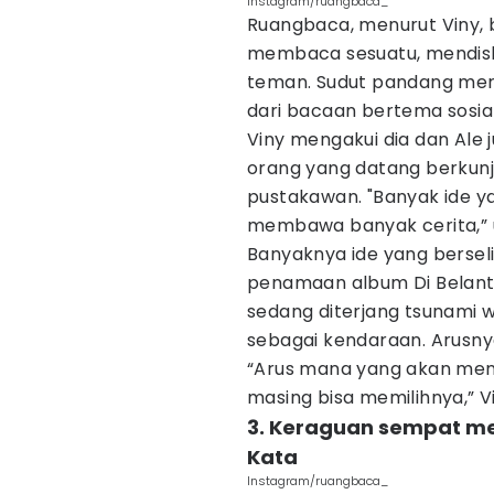
Instagram/ruangbaca_
Ruangbaca, menurut Viny, b
membaca sesuatu, mendisk
teman. Sudut pandang mer
dari bacaan bertema sosial,
Viny mengakui dia dan Ale
orang yang datang berkun
pustakawan. "Banyak ide y
membawa banyak cerita,” 
Banyaknya ide yang bersel
penamaan album Di Belantar
sedang diterjang tsunami 
sebagai kendaraan. Arusny
“Arus mana yang akan men
masing bisa memilihnya,” V
3. Keraguan sempat me
Kata
Instagram/ruangbaca_