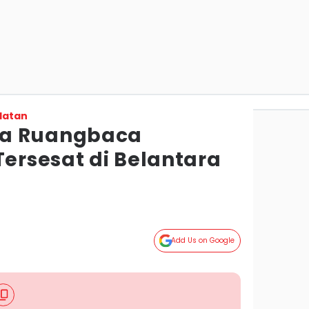
latan
na Ruangbaca
rsesat di Belantara
Add Us on Google