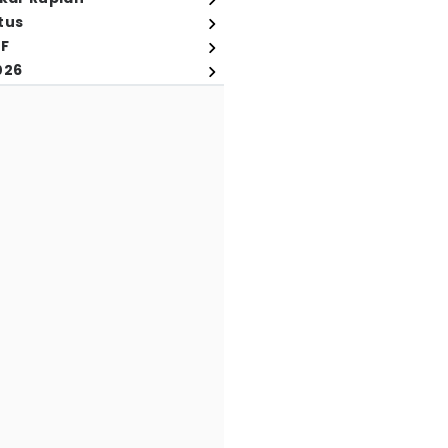
tus
FF
026