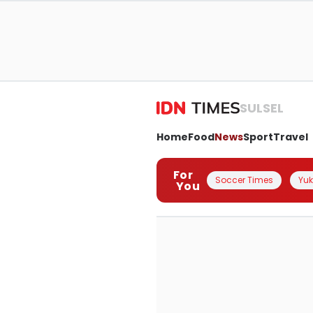
SULSEL
Home
Food
News
Sport
Travel
For
Soccer Times
Yuk 
You