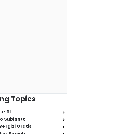
ng Topics
ur BI
o Subianto
ergizi Gratis
ukar Rupiah