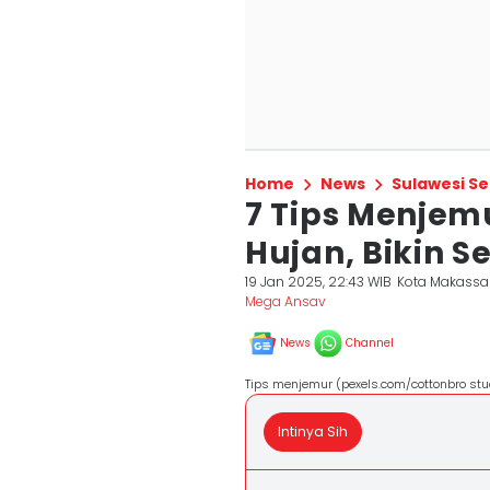
Home
News
Sulawesi Se
7 Tips Menjem
Hujan, Bikin 
19 Jan 2025, 22:43 WIB
Kota Makassa
Mega Ansav
News
Channel
Tips menjemur (pexels.com/cottonbro stu
Intinya Sih