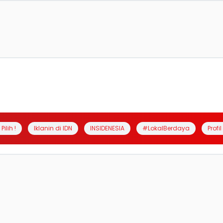
Pilih !
Iklanin di IDN
INSIDENESIA
#LokalBerdaya
Profi