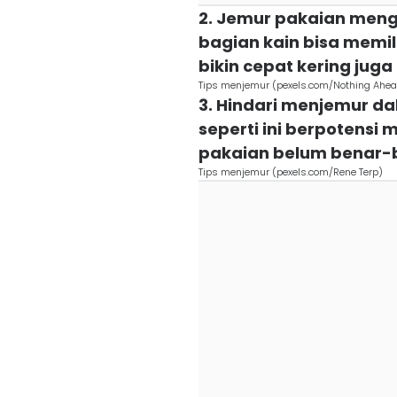
2. Jemur pakaian meng
bagian kain bisa memilik
bikin cepat kering juga 
Tips menjemur (pexels.com/Nothing Ahe
3. Hindari menjemur d
seperti ini berpotens
pakaian belum benar-b
Tips menjemur (pexels.com/Rene Terp)