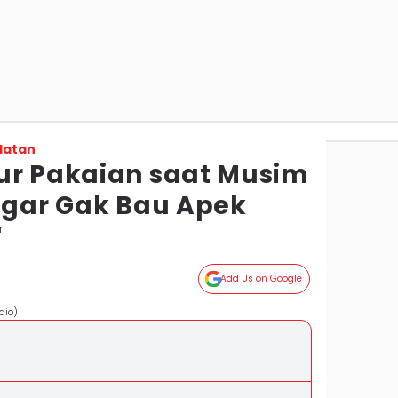
latan
ur Pakaian saat Musim
Segar Gak Bau Apek
r
Add Us on Google
dio)