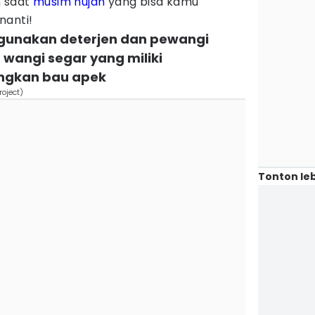
n saat
musim hujan
yang bisa kamu
nanti!
gunakan deterjen dan pewangi
 wangi segar yang miliki
gkan bau apek
oject)
Tonton leb