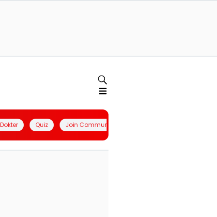
l Dokter
Quiz
Join Community