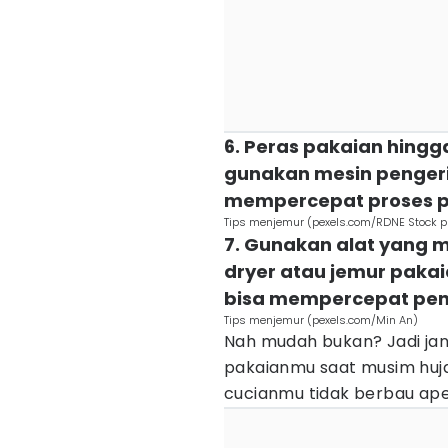
6. Peras pakaian hingga
gunakan mesin penger
mempercepat proses 
Tips menjemur (pexels.com/RDNE Stock pr
7. Gunakan alat yang 
dryer atau jemur paka
bisa mempercepat pe
Tips menjemur (pexels.com/Min An)
Nah mudah bukan? Jadi ja
pakaianmu saat musim huja
cucianmu tidak berbau ape