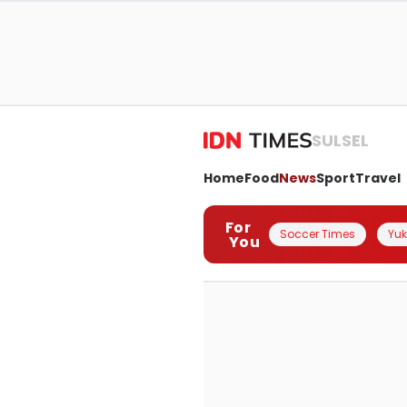
SULSEL
Home
Food
News
Sport
Travel
For
Soccer Times
Yuk 
You