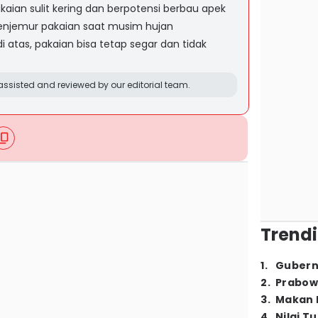
ian sulit kering dan berpotensi berbau apek
menjemur pakaian saat musim hujan
 atas, pakaian bisa tetap segar dan tidak
ssisted and reviewed by our editorial team.
Trendi
1
.
Gubern
2
.
Prabow
3
.
Makan B
4
.
Nilai T