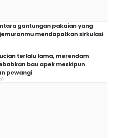
 antara gantungan pakaian yang
 jemuranmu mendapatkan sirkulasi
ucian terlalu lama, merendam
yebabkan bau apek meskipun
n pewangi
a)