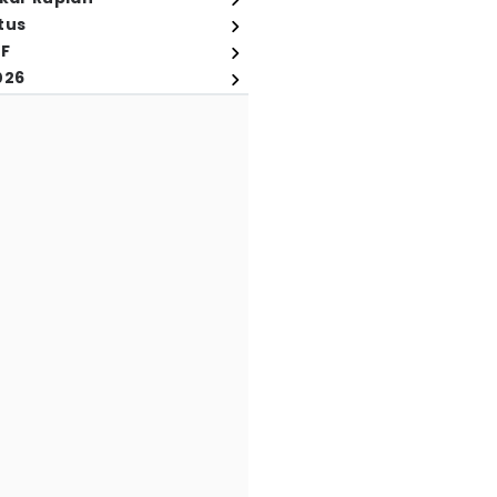
tus
FF
026