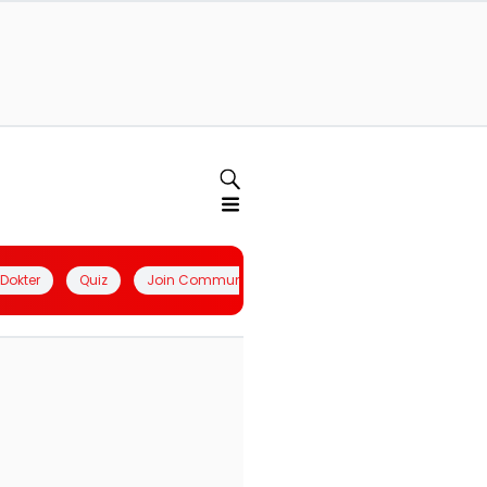
l Dokter
Quiz
Join Community