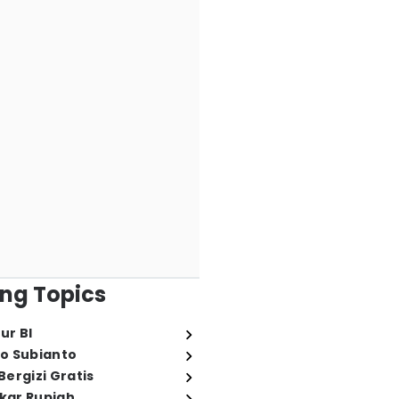
ng Topics
ur BI
o Subianto
ergizi Gratis
ukar Rupiah