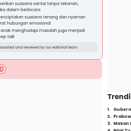
rikan suasana santai tanpa tekanan,
ka dalam berbicara
enciptakan suasana tenang dan nyaman
erat hubungan emosional
 anak menghadapi masalah juga menjadi
ep talk
ssisted and reviewed by our editorial team.
Trendi
1
.
Gubern
2
.
Prabow
3
.
Makan B
4
.
Nilai T