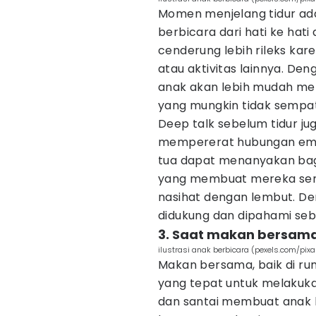
Momen menjelang tidur ada
berbicara dari hati ke hati
cenderung lebih rileks kare
atau aktivitas lainnya. D
anak akan lebih mudah me
yang mungkin tidak sempat 
Deep talk sebelum tidur ju
mempererat hubungan emos
tua dapat menanyakan bag
yang membuat mereka sena
nasihat dengan lembut. D
didukung dan dipahami seb
3. Saat makan bersam
ilustrasi anak berbicara (pexels.com/pix
Makan bersama, baik di ru
yang tepat untuk melakuk
dan santai membuat anak l