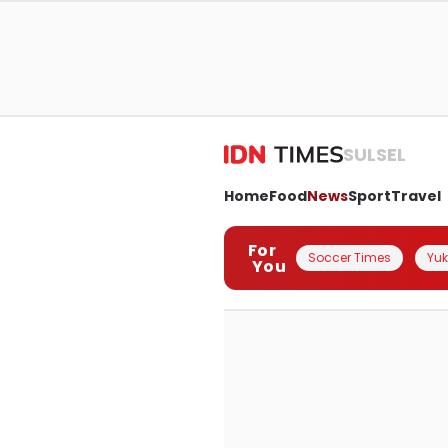
SULSEL
Home
Food
News
Sport
Travel
For
Soccer Times
Yuk 
You