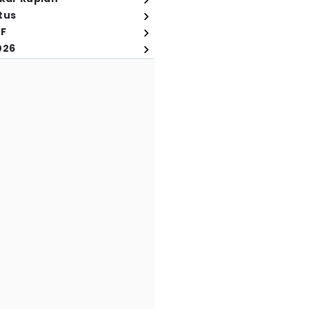
tus
FF
026