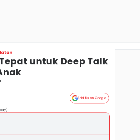
latan
Tepat untuk Deep Talk
Anak
r
Add Us on Google
abay)