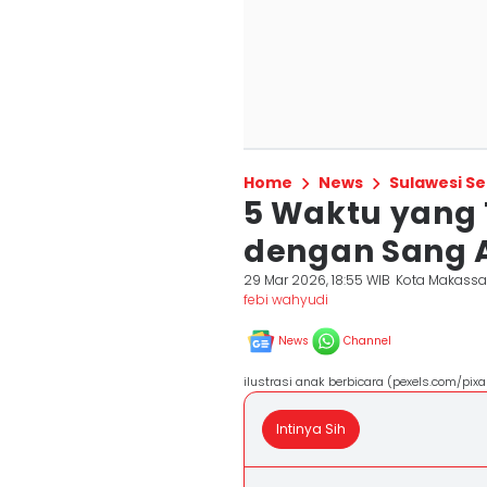
Home
News
Sulawesi Se
5 Waktu yang 
dengan Sang 
29 Mar 2026, 18:55 WIB
Kota Makassa
febi wahyudi
News
Channel
ilustrasi anak berbicara (pexels.com/pix
Intinya Sih