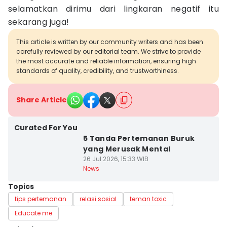
selamatkan dirimu dari lingkaran negatif itu
sekarang juga!
This article is written by our community writers and has been
carefully reviewed by our editorial team. We strive to provide
the most accurate and reliable information, ensuring high
standards of quality, credibility, and trustworthiness.
Share Article
Curated For You
5 Tanda Pertemanan Buruk
yang Merusak Mental
26 Jul 2026, 15:33 WIB
News
Topics
tips pertemanan
relasi sosial
teman toxic
Educate me