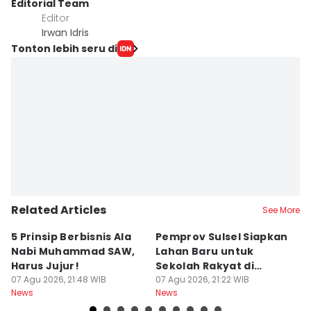
Editorial Team
Editor
Irwan Idris
Tonton lebih seru di
Related Articles
See More
5 Prinsip Berbisnis Ala
Pemprov Sulsel Siapkan
P
Nabi Muhammad SAW,
Lahan Baru untuk
T
Harus Jujur!
Sekolah Rakyat di
B
07 Agu 2026, 21:48 WIB
Makassar
07 Agu 2026, 21:22 WIB
Mi
07
News
News
Ne