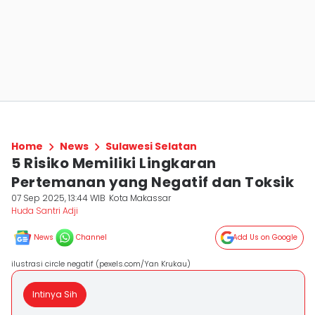
Home
News
Sulawesi Selatan
5 Risiko Memiliki Lingkaran
Pertemanan yang Negatif dan Toksik
07 Sep 2025, 13:44 WIB
Kota Makassar
Huda Santri Adji
News
Channel
Add Us on Google
ilustrasi circle negatif (pexels.com/Yan Krukau)
Intinya Sih