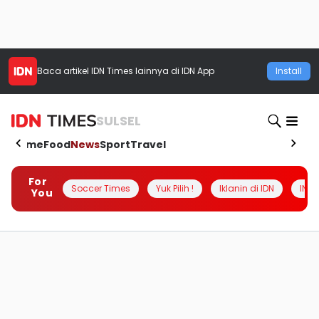
Baca artikel
IDN Times
lainnya di IDN App
Install
SULSEL
Home
Food
News
Sport
Travel
For
Soccer Times
Yuk Pilih !
Iklanin di IDN
INSI
You