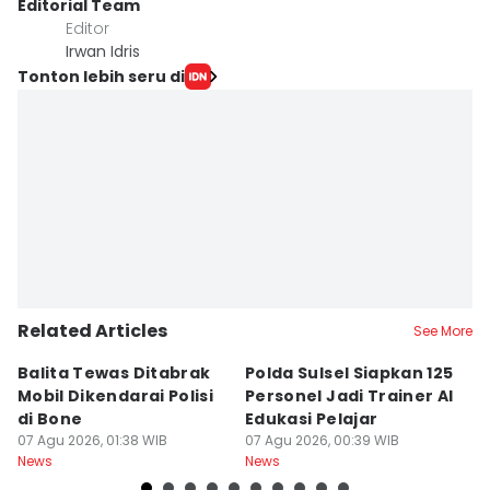
Editorial Team
Editor
Irwan Idris
Tonton lebih seru di
Related Articles
See More
Balita Tewas Ditabrak
Polda Sulsel Siapkan 125
G
Mobil Dikendarai Polisi
Personel Jadi Trainer AI
M
di Bone
Edukasi Pelajar
H
07 Agu 2026, 01:38 WIB
07 Agu 2026, 00:39 WIB
T
06
News
News
Ne