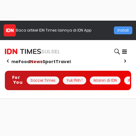
Baca artikel
IDN Times
lainnya di IDN App
Install
SULSEL
Home
Food
News
Sport
Travel
For
Soccer Times
Yuk Pilih !
Iklanin di IDN
INSI
You