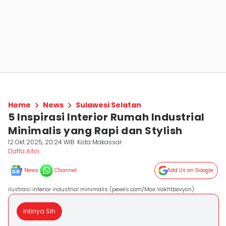
Home
News
Sulawesi Selatan
5 Inspirasi Interior Rumah Industrial
Minimalis yang Rapi dan Stylish
12 Okt 2025, 20:24 WIB
Kota Makassar
Daffa Alfin
News
Channel
Add Us on Google
ilustrasi interior industrial minimalis (pexels.com/Max Vakhtbovycn)
Intinya Sih