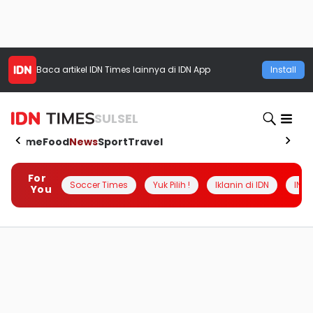
Baca artikel
IDN Times
lainnya di IDN App
Install
SULSEL
Home
Food
News
Sport
Travel
For
Soccer Times
Yuk Pilih !
Iklanin di IDN
INSI
You