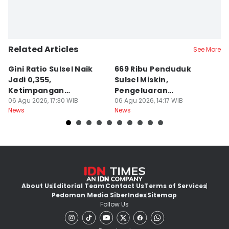
Related Articles
See More
Gini Ratio Sulsel Naik
669 Ribu Penduduk
B
Jadi 0,355,
Sulsel Miskin,
T
Ketimpangan
Pengeluaran
D
Perdesaan Meningkat
06 Agu 2026, 17:30 WIB
Terbesarnya Rokok
06 Agu 2026, 14:17 WIB
P
06
News
News
Ne
About Us
Editorial Team
Contact Us
Terms of Services
Pedoman Media Siber
Index
Sitemap
Follow Us