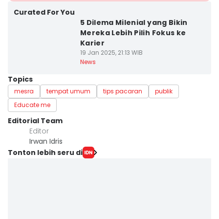
Curated For You
5 Dilema Milenial yang Bikin
Mereka Lebih Pilih Fokus ke
Karier
19 Jan 2025, 21:13 WIB
News
Topics
mesra
tempat umum
tips pacaran
publik
Educate me
Editorial Team
Editor
Irwan Idris
Tonton lebih seru di