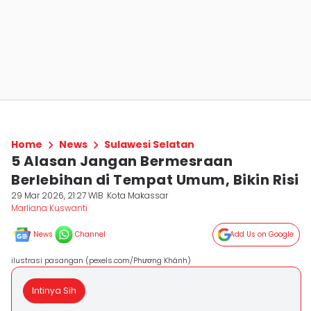
Home
News
Sulawesi Selatan
5 Alasan Jangan Bermesraan
Berlebihan di Tempat Umum, Bikin Risi
29 Mar 2026, 21:27 WIB
Kota Makassar
Marliana Kuswanti
News
Channel
Add Us on Google
ilustrasi pasangan (pexels.com/Phương Khánh)
Intinya Sih