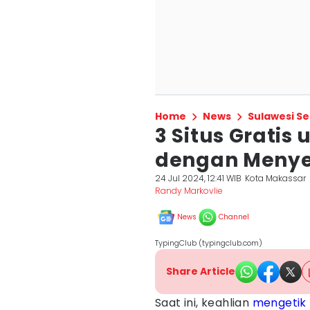
Home
News
Sulawesi Se
3 Situs Gratis
dengan Meny
24 Jul 2024, 12:41 WIB
Kota Makassar
Randy Markovlie
News
Channel
TypingClub (typingclub.com)
Share Article
Saat ini, keahlian
mengetik