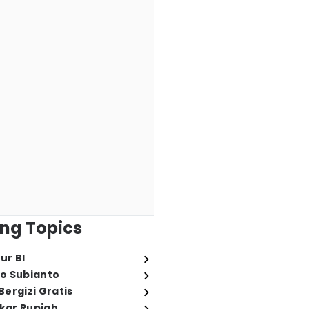
ng Topics
ur BI
o Subianto
ergizi Gratis
ukar Rupiah