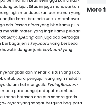
apa permainan ketik sehingga kamu tidak
edang belajar. Situs ini juga menawarkan
More 
 yang ingin mendapatkan permainan yang
klan jika kamu bersedia untuk membayar.
juga ada
lesson plans
yang bisa kamu pilih.
a memilih materi yang ingin kamu pelajari
cabulary,
spelling,
dan juga ada berbagai
 berbagai jenis
keyboard
yang berbeda
 khawatir dengan jenis
keyboard
yang
enyenangkan dan menarik, situs yang satu
k untuk para pengajar yang ingin melatih
ya dalam hal mengetik.
TypingBee.com
di mana para pengajar dapat membuat
ya tanpa batasan apa pun secara gratis.
ful report
yang sangat berguna bagi para