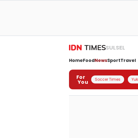
SULSEL
Home
Food
News
Sport
Travel
For
Soccer Times
Yuk 
You