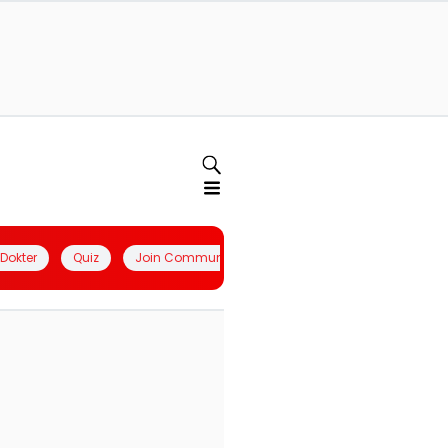
l Dokter
Quiz
Join Community