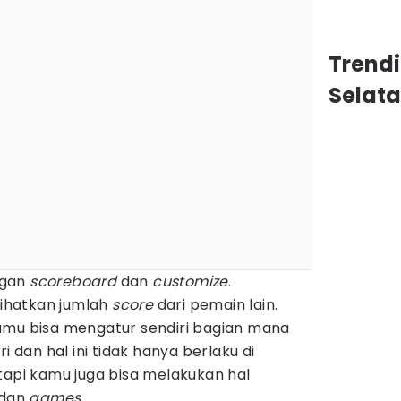
Trend
Selat
engan
scoreboard
dan
customize
.
hatkan jumlah
score
dari pemain lain.
mu bisa mengatur sendiri bagian mana
i dan hal ini tidak hanya berlaku di
tapi kamu juga bisa melakukan hal
dan
games
.