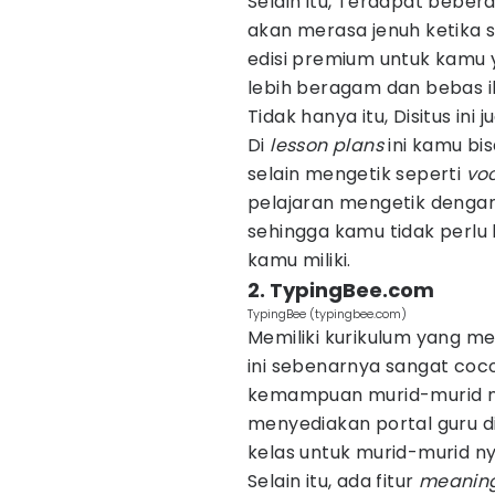
Selain itu, Terdapat beber
akan merasa jenuh ketika s
edisi premium untuk kamu
lebih beragam dan bebas i
Tidak hanya itu, Disitus ini 
Di
lesson
plans
ini kamu bis
selain mengetik seperti
vo
pelajaran mengetik dengan
sehingga kamu tidak perlu
kamu miliki.
2. TypingBee.com
TypingBee (typingbee.com)
Memiliki kurikulum yang m
ini sebenarnya sangat coco
kemampuan murid-murid n
menyediakan portal guru 
kelas untuk murid-murid n
Selain itu, ada fitur
meaning