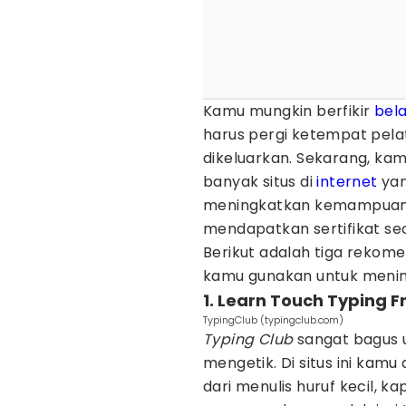
Kamu mungkin berfikir
bela
harus pergi ketempat pela
dikeluarkan. Sekarang, kam
banyak situs di
internet
yan
meningkatkan kemampuan 
mendapatkan sertifikat sec
Berikut adalah tiga rekome
kamu gunakan untuk meni
1. Learn Touch Typing F
TypingClub (typingclub.com)
Typing Club
sangat bagus u
mengetik. Di situs ini kamu 
dari menulis huruf kecil, k