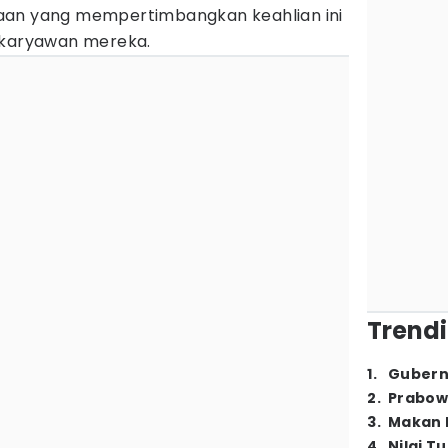
aan yang mempertimbangkan keahlian ini
 karyawan mereka.
Trendi
1
.
Gubern
2
.
Prabow
3
.
Makan B
4
.
Nilai T