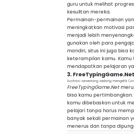
guru untuk melihat progres
kesulitan mereka.
Permainan-permainan yang a
meningkatkan motivasi pa
menjadi lebih menyenangkan
gunakan oleh para pengajar
mandiri, situs ini juga bi
keterampilan kamu. Kamu bi
mendapatkan pelajaran ya
3. FreeTypingGame.Ne
ilustrasi seseorang sedang mengetik (
FreeTypingGame.Net
merup
bisa kamu pertimbangkan. D
kamu dibebaskan untuk mem
pelajari tanpa harus memp
banyak sekali permainan y
menerus dan tanpa dipungu