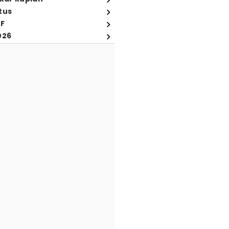
tus
FF
026