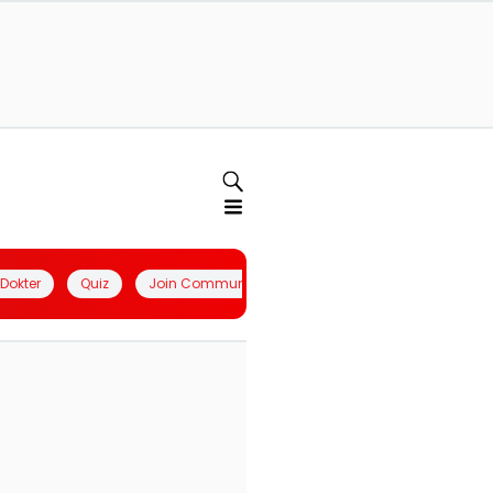
l Dokter
Quiz
Join Community