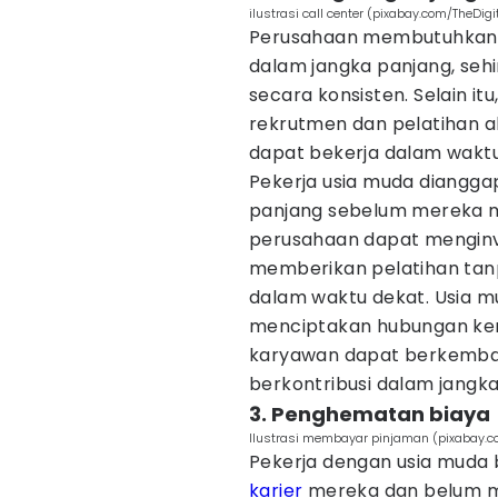
ilustrasi call center (pixabay.com/TheDigit
Perusahaan membutuhkan 
dalam jangka panjang, se
secara konsisten. Selain it
rekrutmen dan pelatihan a
dapat bekerja dalam waktu
Pekerja usia muda diangga
panjang sebelum mereka me
perusahaan dapat menginv
memberikan pelatihan tan
dalam waktu dekat. Usia 
menciptakan hubungan kerj
karyawan dapat berkemba
berkontribusi dalam jangk
3. Penghematan biaya
Ilustrasi membayar pinjaman (pixabay.
Pekerja dengan usia muda 
karier
mereka dan belum me