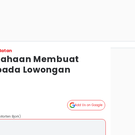
latan
usahaan Membuat
 pada Lowongan
Add Us on Google
Marten Bjork)