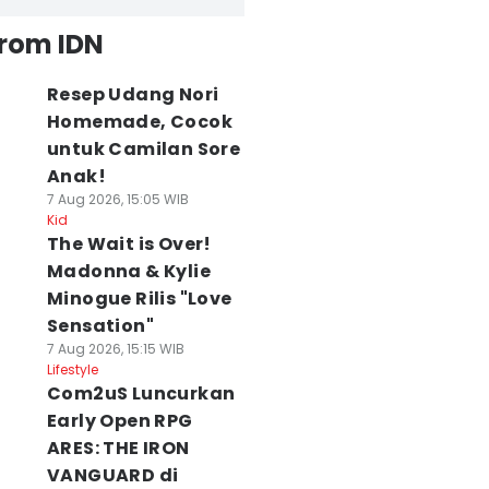
from IDN
Resep Udang Nori
Homemade, Cocok
untuk Camilan Sore
Anak!
7 Aug 2026, 15:05 WIB
Kid
The Wait is Over!
Madonna & Kylie
Minogue Rilis "Love
Sensation"
7 Aug 2026, 15:15 WIB
Lifestyle
Com2uS Luncurkan
Early Open RPG
ARES: THE IRON
VANGUARD di