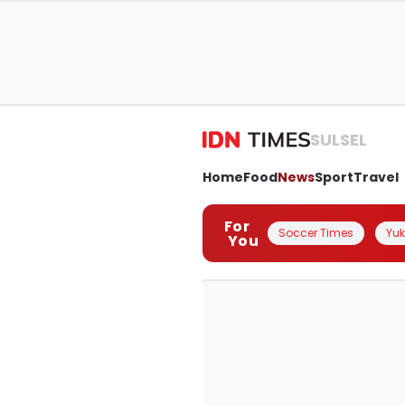
SULSEL
Home
Food
News
Sport
Travel
For
Soccer Times
Yuk 
You