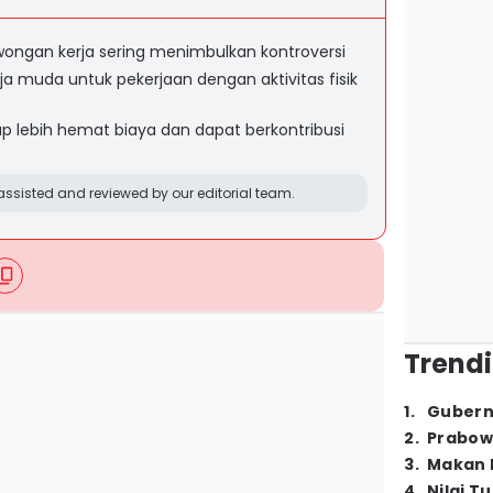
owongan kerja sering menimbulkan kontroversi
a muda untuk pekerjaan dengan aktivitas fisik
p lebih hemat biaya dan dapat berkontribusi
ssisted and reviewed by our editorial team.
Trendi
1
.
Gubern
2
.
Prabow
3
.
Makan B
4
.
Nilai T