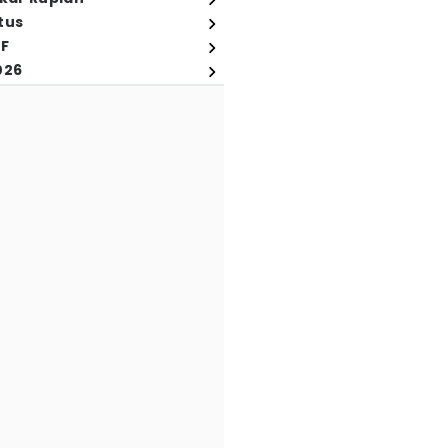
tus
FF
026