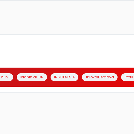
Pilih !
Iklanin di IDN
INSIDENESIA
#LokalBerdaya
Profi