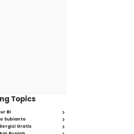
ng Topics
ur BI
o Subianto
ergizi Gratis
ukar Rupiah