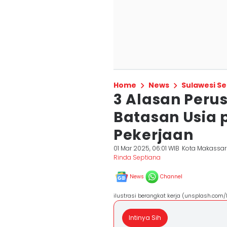
Home
News
Sulawesi Se
3 Alasan Per
Batasan Usia
Pekerjaan
01 Mar 2025, 06:01 WIB
Kota Makassar
Rinda Septiana
News
Channel
ilustrasi berangkat kerja (unsplash.com/
Intinya Sih