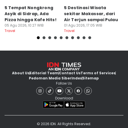
5 Tempat Nongkrong
5 Destinasi Wisata
5
Asyik di Sidrap, Ada
sekitar Makassar, dari
M
Pizza hingga Kafe Hits!
Air Terjun sampai Pulau
J
05 Agu 2026, 10:27 WIB
01 Agu 2026, 17:05 WIB
B
01
Travel
Travel
Tr
About Us
Editorial Team
Contact Us
Terms of Services
Pedoman Media Siber
Index
Sitemap
Follow Us
Download
© 2026 IDN. All Rights Reserved.