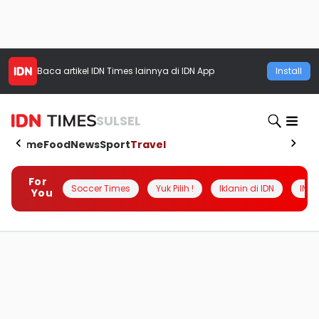
Baca artikel
IDN Times
lainnya di IDN App
Install
SULSEL
Home
Food
News
Sport
Travel
For
Soccer Times
Yuk Pilih !
Iklanin di IDN
INSI
You