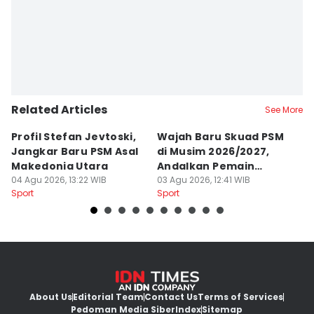
Ach. Hidayat Alsair
Related Articles
See More
Profil Stefan Jevtoski,
Wajah Baru Skuad PSM
D
Jangkar Baru PSM Asal
di Musim 2026/2027,
Z
Makedonia Utara
Andalkan Pemain
B
04 Agu 2026, 13:22 WIB
Balkan
03 Agu 2026, 12:41 WIB
B
26
Sport
Sport
Sp
About Us
Editorial Team
Contact Us
Terms of Services
Pedoman Media Siber
Index
Sitemap