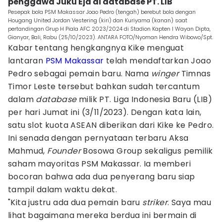
penggawa Juku Eja di database PT. LIB
Pesepak bola PSM Makassar Joao Pedro (tengah) berebut bola dengan
Hougang United Jordan Vestering (kiri) dan Kuriyama (kanan) saat
pertandingan Grup H Piala AFC 2023/2024 di Stadion Kapten I Wayan Dipta,
Gianyar, Bali, Rabu (25/10/2023). ANTARA FOTO/Nyoman Hendra Wibowo/Spt.
Kabar tentang hengkangnya Kike menguat
lantaran
PSM Makassar
telah mendaftarkan Joao
Pedro sebagai pemain baru. Nama
winger
Timnas
Timor Leste tersebut bahkan sudah tercantum
dalam
database
milik PT. Liga Indonesia Baru (LIB)
per hari Jumat ini (3/11/2023). Dengan kata lain,
satu slot kuota ASEAN diberikan dari Kike ke Pedro.
Ini senada dengan pernyataan terbaru Aksa
Mahmud,
Founder
Bosowa Group sekaligus pemilik
saham mayoritas PSM Makassar. Ia memberi
bocoran bahwa ada dua penyerang baru siap
tampil dalam waktu dekat.
"Kita justru ada dua pemain baru
striker
. Saya mau
lihat bagaimana mereka berdua ini bermain di