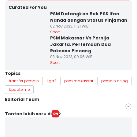
Curated For You
PSM Datangkan Bek PSS Ifan
Nanda dengan Status Pinjaman
02 Nov 2023, 11:21 WIB
Sport
PSM Makassar Vs Persija
Jakarta, Pertemuan Dua
Raksasa Pincang
03 Nov 2023, 09:06 WIB
Sport
Topics
transfer pemain
liga 1
psm makassar
pemain asing
Update me
Editorial Team
Editor
Tonton lebih seru di
Irwan Idris
Editor