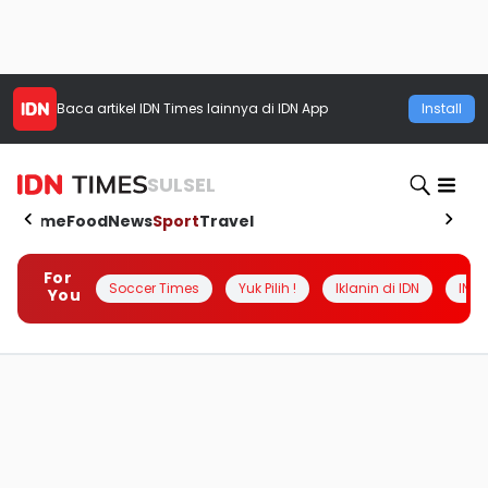
Baca artikel
IDN Times
lainnya di IDN App
Install
SULSEL
Home
Food
News
Sport
Travel
For
Soccer Times
Yuk Pilih !
Iklanin di IDN
INSI
You