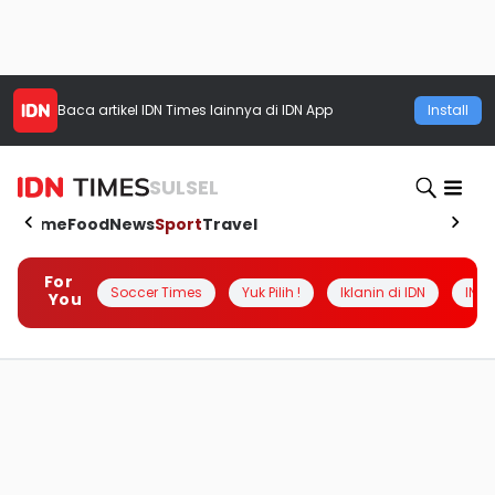
Baca artikel
IDN Times
lainnya di IDN App
Install
SULSEL
Home
Food
News
Sport
Travel
For
Soccer Times
Yuk Pilih !
Iklanin di IDN
INSI
You