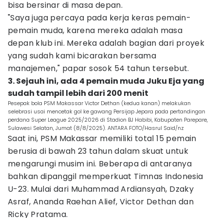
bisa bersinar di masa depan.
"Saya juga percaya pada kerja keras pemain-
pemain muda, karena mereka adalah masa
depan klub ini. Mereka adalah bagian dari proyek
yang sudah kami bicarakan bersama
manajemen," papar sosok 54 tahun tersebut.
3. Sejauh ini, ada 4 pemain muda Juku Eja yang
sudah tampil lebih dari 200 menit
Pesepak bola PSM Makassar Victor Dethan (kedua kanan) melakukan
selebrasi usai mencetak gol ke gawang Persijap Jepara pada pertandingan
perdana Super League 2025/2026 di Stadion BJ Habibi, Kabupaten Parepare,
Sulawesi Selatan, Jumat (8/8/2025). ANTARA FOTO/Hasrul Said/nz
Saat ini, PSM Makassar memiliki total 15 pemain
berusia di bawah 23 tahun dalam skuat untuk
mengarungi musim ini. Beberapa di antaranya
bahkan dipanggil memperkuat Timnas Indonesia
U-23. Mulai dari Muhammad Ardiansyah, Dzaky
Asraf, Ananda Raehan Alief, Victor Dethan dan
Ricky Pratama.