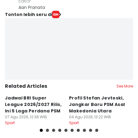
Editor
Aan Pranata
Tonton lebih seru di
Related Articles
See More
Jadwal BRI Super
Profil Stefan Jevtoski,
W
League 2026/2027 Rilis,
Jangkar Baru PSM Asal
d
Ini 5 Laga Perdana PSM
Makedonia Utara
A
07 Agu 2026, 12:38 WIB
04 Agu 2026, 13:22 WIB
B
03
Sport
Sport
Sp