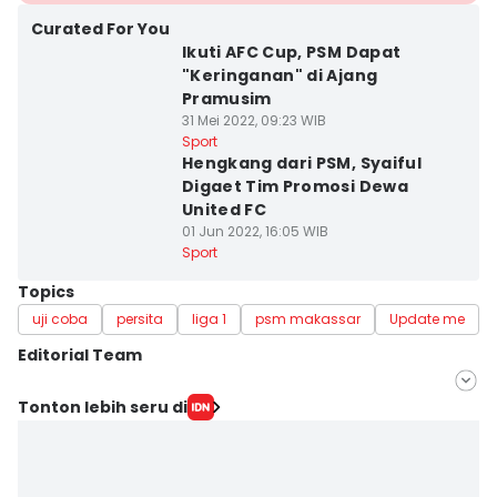
Curated For You
Ikuti AFC Cup, PSM Dapat
"Keringanan" di Ajang
Pramusim
31 Mei 2022, 09:23 WIB
Sport
Hengkang dari PSM, Syaiful
Digaet Tim Promosi Dewa
United FC
01 Jun 2022, 16:05 WIB
Sport
Topics
uji coba
persita
liga 1
psm makassar
Update me
Editorial Team
Editor
Tonton lebih seru di
Irwan Idris
Editor
Ach. Hidayat Alsair