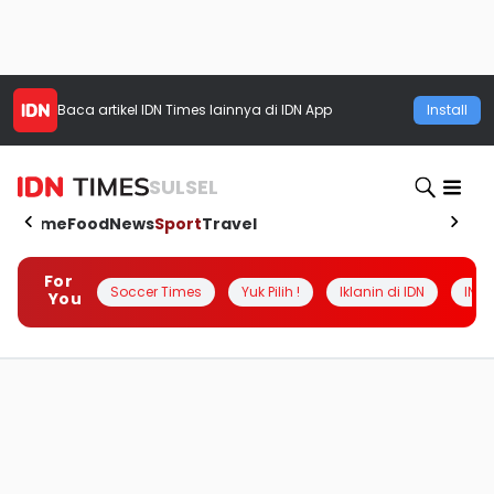
Baca artikel
IDN Times
lainnya di IDN App
Install
SULSEL
Home
Food
News
Sport
Travel
For
Soccer Times
Yuk Pilih !
Iklanin di IDN
INSI
You