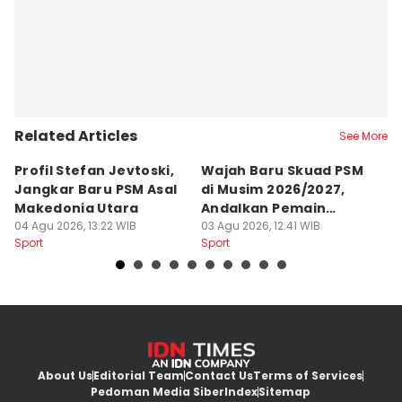
Related Articles
See More
Profil Stefan Jevtoski,
Wajah Baru Skuad PSM
D
Jangkar Baru PSM Asal
di Musim 2026/2027,
Z
Makedonia Utara
Andalkan Pemain
B
04 Agu 2026, 13:22 WIB
Balkan
03 Agu 2026, 12:41 WIB
B
26
Sport
Sport
Sp
About Us
Editorial Team
Contact Us
Terms of Services
Pedoman Media Siber
Index
Sitemap