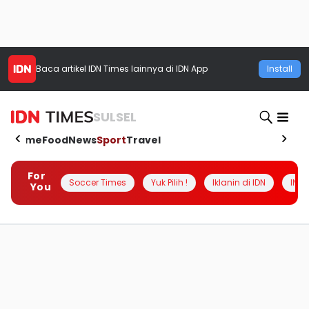
Baca artikel
IDN Times
lainnya di IDN App
Install
SULSEL
Home
Food
News
Sport
Travel
For
Soccer Times
Yuk Pilih !
Iklanin di IDN
INSI
You