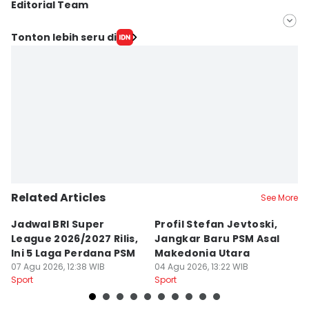
Editorial Team
Editor
Tonton lebih seru di
Irwan Idris
Editor
Ach. Hidayat Alsair
Related Articles
See More
Jadwal BRI Super
Profil Stefan Jevtoski,
W
League 2026/2027 Rilis,
Jangkar Baru PSM Asal
d
Ini 5 Laga Perdana PSM
Makedonia Utara
A
07 Agu 2026, 12:38 WIB
04 Agu 2026, 13:22 WIB
B
03
Sport
Sport
Sp