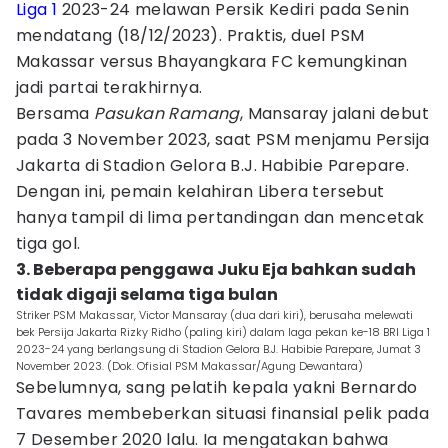
Liga 1
2023-24 melawan Persik Kediri pada Senin
mendatang (18/12/2023). Praktis, duel PSM
Makassar versus Bhayangkara FC kemungkinan
jadi partai terakhirnya.
Bersama
Pasukan Ramang
, Mansaray jalani debut
pada 3 November 2023, saat PSM menjamu Persija
Jakarta di Stadion Gelora B.J. Habibie Parepare.
Dengan ini, pemain kelahiran Libera tersebut
hanya tampil di lima pertandingan dan mencetak
tiga gol.
3. Beberapa penggawa Juku Eja bahkan sudah
tidak digaji selama tiga bulan
Striker PSM Makassar, Victor Mansaray (dua dari kiri), berusaha melewati
bek Persija Jakarta Rizky Ridho (paling kiri) dalam laga pekan ke-18 BRI Liga 1
2023-24 yang berlangsung di Stadion Gelora B.J. Habibie Parepare, Jumat 3
November 2023. (Dok. Ofisial PSM Makassar/Agung Dewantara)
Sebelumnya, sang pelatih kepala yakni Bernardo
Tavares membeberkan situasi finansial pelik pada
7 Desember 2020 lalu. Ia mengatakan bahwa