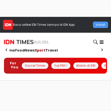
Baca artikel
IDN Times
lainnya di IDN App
Install
SULSEL
Home
Food
News
Sport
Travel
For
Soccer Times
Yuk Pilih !
Iklanin di IDN
INSI
You