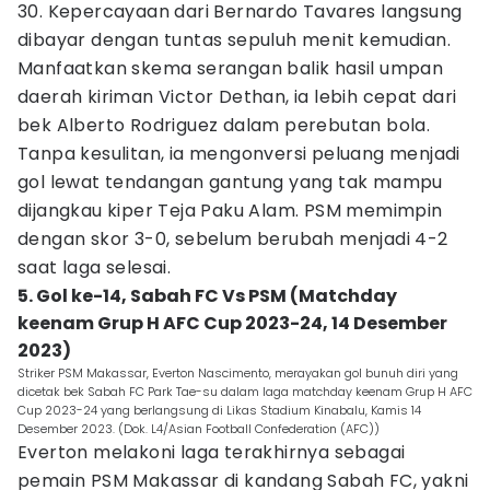
30. Kepercayaan dari Bernardo Tavares langsung
dibayar dengan tuntas sepuluh menit kemudian.
Manfaatkan skema serangan balik hasil umpan
daerah kiriman Victor Dethan, ia lebih cepat dari
bek Alberto Rodriguez dalam perebutan bola.
Tanpa kesulitan, ia mengonversi peluang menjadi
gol lewat tendangan gantung yang tak mampu
dijangkau kiper Teja Paku Alam. PSM memimpin
dengan skor 3-0, sebelum berubah menjadi 4-2
saat laga selesai.
5. Gol ke-14, Sabah FC Vs PSM (Matchday
keenam Grup H AFC Cup 2023-24, 14 Desember
2023)
Striker PSM Makassar, Everton Nascimento, merayakan gol bunuh diri yang
dicetak bek Sabah FC Park Tae-su dalam laga matchday keenam Grup H AFC
Cup 2023-24 yang berlangsung di Likas Stadium Kinabalu, Kamis 14
Desember 2023. (Dok. L4/Asian Football Confederation (AFC))
Everton melakoni laga terakhirnya sebagai
pemain PSM Makassar di kandang Sabah FC, yakni