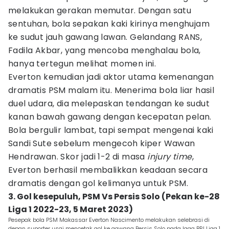
melakukan gerakan memutar. Dengan satu
sentuhan, bola sepakan kaki kirinya menghujam
ke sudut jauh gawang lawan. Gelandang RANS,
Fadila Akbar, yang mencoba menghalau bola,
hanya tertegun melihat momen ini.
Everton kemudian jadi aktor utama kemenangan
dramatis PSM malam itu. Menerima bola liar hasil
duel udara, dia melepaskan tendangan ke sudut
kanan bawah gawang dengan kecepatan pelan.
Bola bergulir lambat, tapi sempat mengenai kaki
Sandi Sute sebelum mengecoh kiper Wawan
Hendrawan. Skor jadi 1-2 di masa
injury time
,
Everton berhasil membalikkan keadaan secara
dramatis dengan gol kelimanya untuk PSM.
3. Gol kesepuluh, PSM Vs Persis Solo (Pekan ke-28
Liga 1 2022-23, 5 Maret 2023)
Pesepak bola PSM Makassar Everton Nascimento melakukan selebrasi di
depan suporter usai mencetak gol ke gawang Persis Solo pada laga BRI Liga 1