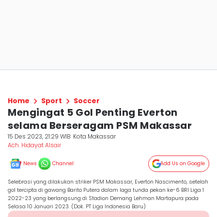
Home
Sport
Soccer
Mengingat 5 Gol Penting Everton
selama Berseragam PSM Makassar
15 Des 2023, 21:29 WIB
Kota Makassar
Ach. Hidayat Alsair
News
Channel
Add Us on Google
Selebrasi yang dilakukan striker PSM Makassar, Everton Nascimento, setelah
gol tercipta di gawang Barito Putera dalam laga tunda pekan ke-6 BRI Liga 1
2022-23 yang berlangsung di Stadion Demang Lehman Martapura pada
Selasa 10 Januari 2023. (Dok. PT Liga Indonesia Baru)