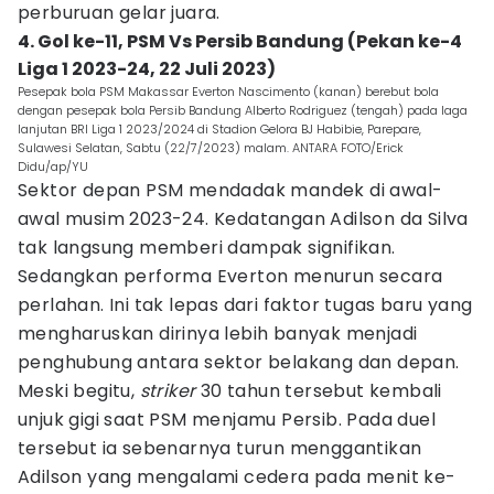
perburuan gelar juara.
4. Gol ke-11, PSM Vs Persib Bandung (Pekan ke-4
Liga 1 2023-24, 22 Juli 2023)
Pesepak bola PSM Makassar Everton Nascimento (kanan) berebut bola
dengan pesepak bola Persib Bandung Alberto Rodriguez (tengah) pada laga
lanjutan BRI Liga 1 2023/2024 di Stadion Gelora BJ Habibie, Parepare,
Sulawesi Selatan, Sabtu (22/7/2023) malam. ANTARA FOTO/Erick
Didu/ap/YU
Sektor depan PSM mendadak mandek di awal-
awal musim 2023-24. Kedatangan Adilson da Silva
tak langsung memberi dampak signifikan.
Sedangkan performa Everton menurun secara
perlahan. Ini tak lepas dari faktor tugas baru yang
mengharuskan dirinya lebih banyak menjadi
penghubung antara sektor belakang dan depan.
Meski begitu,
striker
30 tahun tersebut kembali
unjuk gigi saat PSM menjamu Persib. Pada duel
tersebut ia sebenarnya turun menggantikan
Adilson yang mengalami cedera pada menit ke-