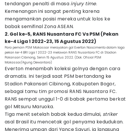
tendangan penalti di masa
injury time
.
Kemenangan ini sangat penting karena
mengamankan posisi mereka untuk lolos ke
babak semifinal Zona ASEAN.
2. Gol ke-5, RANS Nusantara FC Vs PSM (Pekan
ke-4 Liga 1 2022-23, 15 Agustus 2022)
Para pemain PSM Makassar merayakan gol Everton Nascimento dalam laga
pekan ke-4 BRI Liga 1 2022-23 melawan RANS Nusantara FC di Stadion
Pakansari Cibinong, Senin 15 Agustus 2022. (Dok. Ofisial PSM
Makassar/Agung Dewantara)
Everton menambah koleksi golnya dengan cara
dramatis. Ini terjadi saat PSM bertandang ke
Stadion Pakansari Cibinong, Kabupaten Bogor,
sebagai tamu tim promosi RANS Nusantara FC.
RANS sempat unggul 1-0 di babak pertama berkat
gol Mitsuru Maruoka.
Tiga menit setelah babak kedua dimulai,
striker
asal Brasil itu mencetak gol penyama kedudukan.
Menerima umpan dari Yance Sayuri, ia langsung