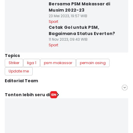
Bersama PSM Makassar di
Musim 2022-23
23 Mei 2023, 19:57 WIB
Sport
Cetak Gol untuk PSM,
Bagaimana Status Everton?
11 Nov 2023, 09:43 WIB
Sport
Topics
Striker
liga 1
psm makassar
pemain asing
Update me
Editorial Team
Editor
Tonton lebih seru di
Irwan Idris
Editor
Ach. Hidayat Alsair