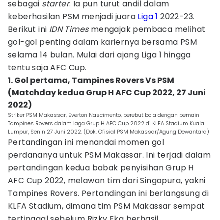
sebagai
starter
. Ia pun turut andil dalam
keberhasilan PSM menjadi juara
Liga 1
2022-23.
Berikut ini
IDN Times
mengajak pembaca melihat
gol-gol penting dalam kariernya bersama PSM
selama 14 bulan. Mulai dari ajang Liga 1 hingga
tentu saja AFC Cup.
1. Gol pertama, Tampines Rovers Vs PSM
(Matchday kedua Grup H AFC Cup 2022, 27 Juni
2022)
Striker PSM Makassar, Everton Nascimento, berebut bola dengan pemain
Tampines Rovers dalam laga Grup H AFC Cup 2022 di KLFA Stadium Kuala
Lumpur, Senin 27 Juni 2022. (Dok. Ofisial PSM Makassar/Agung Dewantara)
Pertandingan ini menandai momen gol
perdananya untuk PSM Makassar. Ini terjadi dalam
pertandingan kedua babak penyisihan Grup H
AFC Cup 2022, melawan tim dari Singapura, yakni
Tampines Rovers. Pertandingan ini berlangsung di
KLFA Stadium, dimana tim PSM Makassar sempat
tertinggal sebelum Rizky Eka berhasil