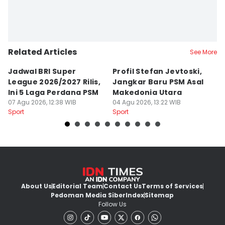
Related Articles
See More
Jadwal BRI Super
Profil Stefan Jevtoski,
W
League 2026/2027 Rilis,
Jangkar Baru PSM Asal
d
Ini 5 Laga Perdana PSM
Makedonia Utara
A
07 Agu 2026, 12:38 WIB
04 Agu 2026, 13:22 WIB
B
03
Sport
Sport
Sp
About Us
Editorial Team
Contact Us
Terms of Services
Pedoman Media Siber
Index
Sitemap
Follow Us