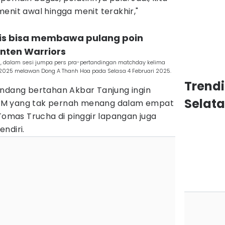
enit awal hingga menit terakhir,"
mis bisa membawa pulang poin
nten Warriors
, dalam sesi jumpa pers pra-pertandingan matchday kelima
025 melawan Dong A Thanh Hoa pada Selasa 4 Februari 2025.
Trendi
andang bertahan Akbar Tanjung ingin
Selat
SM yang tak pernah menang dalam empat
 Tomas Trucha di pinggir lapangan juga
ndiri.