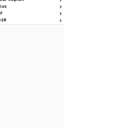
tus
FF
026