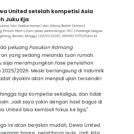
wa United setelah kompetisi Asia
h Juku Eja
lana Vikri (kedua kanan) dan Altariq Ballah (kanan)
ang Phnom Penh Crown pada pertandingan AFC Challenge League
ngerang, Banten, Minggu (26/10/2025). ANTARA FOTO/Putra M.
t ada peluang
Pasukan Ramang
an yang sedang melanda tuan rumah.
u saja merampungkan fase penyisihan
 2025/2026. Meski berlangsung di Indomilk
at diyakini akan menjadi ujian tersendiri
ingga tiga kompetisi sekaligus, dan tidak
n. Jadi saya yakin dengan hasil bagus di
 United bisa kembali fokus ke liga,"
ga ini akan berjalan mudah, Dewa United
emain bagus, pelatihnya pula. Jadi, kita