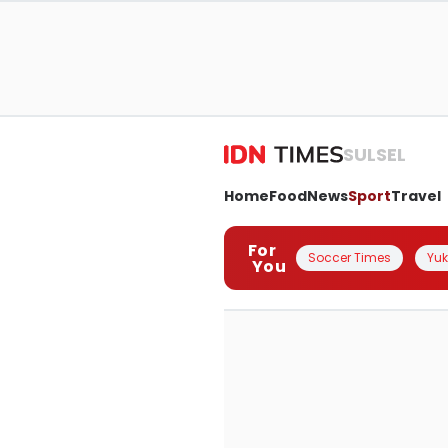
SULSEL
Home
Food
News
Sport
Travel
For
Soccer Times
Yuk 
You