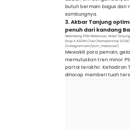
butuh bermain bagus dari m
sambungnya.
3. Akbar Tanjung opti
penuh dari kandang Ba
Gelandang PSM Makassar, Akbar Tanjung
Grup A ASEAN Club Championship 2024/2
(Instagram.com/psm_makassar)
Mewakili para pemain, gel
memutuskan tren minor P
partai terakhir. Kehadiran
diharap memberi tuah terse