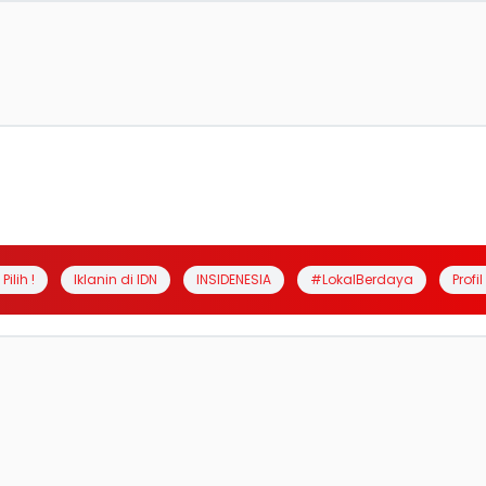
Pilih !
Iklanin di IDN
INSIDENESIA
#LokalBerdaya
Profi