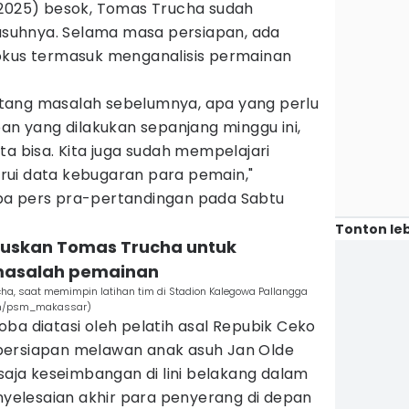
/2025) besok, Tomas Trucha sudah
uhnya. Selama masa persiapan, ada
okus termasuk menganalisis permainan
tang masalah sebelumnya, apa yang perlu
pan yang dilakukan sepanjang minggu ini,
ta bisa. Kita juga sudah mempelajari
ui data kebugaran para pemain,"
pa pers pra-pertandingan pada Sabtu
Tonton leb
okuskan Tomas Trucha untuk
masalah pemainan
ha, saat memimpin latihan tim di Stadion Kalegowa Pallangga
om/psm_makassar)
ba diatasi oleh pelatih asal Repubik Ceko
persiapan melawan anak asuh Jan Olde
 saja keseimbangan di lini belakang dalam
enyelesaian akhir para penyerang di depan