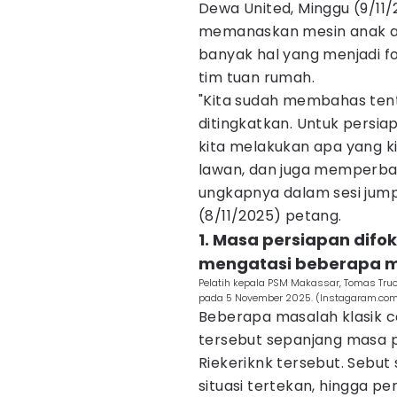
Dewa United, Minggu (9/11
memanaskan mesin anak as
banyak hal yang menjadi f
tim tuan rumah.
"Kita sudah membahas ten
ditingkatkan. Untuk persia
kita melakukan apa yang ki
lawan, dan juga memperbar
ungkapnya dalam sesi jum
(8/11/2025) petang.
1. Masa persiapan dif
mengatasi beberapa 
Pelatih kepala PSM Makassar, Tomas Truc
pada 5 November 2025. (Instagaram.c
Beberapa masalah klasik co
tersebut sepanjang masa 
Riekeriknk tersebut. Sebut
situasi tertekan, hingga p