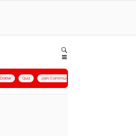
l Dokter
Quiz
Join Community