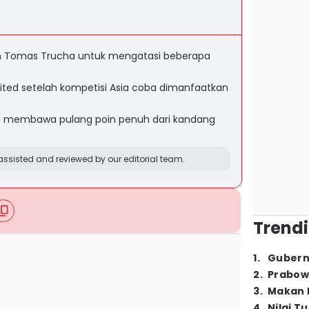
an Tomas Trucha untuk mengatasi beberapa
ited setelah kompetisi Asia coba dimanfaatkan
sa membawa pulang poin penuh dari kandang
ssisted and reviewed by our editorial team.
Trendi
1
.
Gubern
2
.
Prabow
3
.
Makan B
4
.
Nilai T