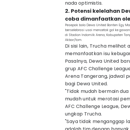
nada optimistis.
2. Potensi kelelahan De
coba dimanfaatkan ole
Pesepak bola Dewa United Banten Egy Mau
berselebrasi usai mencetak gol ke gaw
di Stadion Indomilk Arena, Kabupaten Ta
Akbar/tom.
Di sisi lain, Trucha meliha
memanfaatkan isu kebugar
Pasalnya, Dewa United bar
grup AFC Challenge League
Arena Tangerang, jadwal pad
bagi Dewa United.
"Tidak mudah bermain dua h
mudah untuk merotasi pemai
AFC Challenge League, Dewa
ungkap Trucha.
"Saya tidak menganggap la
adalah tim dengan banyak p