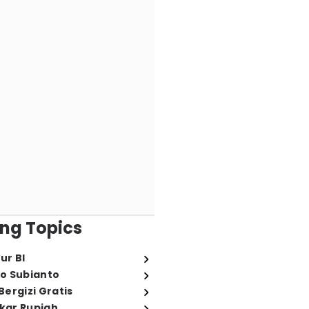
ng Topics
ur BI
o Subianto
ergizi Gratis
ukar Rupiah