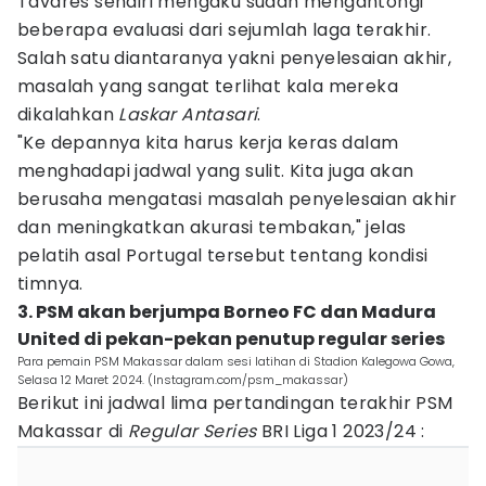
Tavares sendiri mengaku sudah mengantongi
beberapa evaluasi dari sejumlah laga terakhir.
Salah satu diantaranya yakni penyelesaian akhir,
masalah yang sangat terlihat kala mereka
dikalahkan
Laskar Antasari
.
"Ke depannya kita harus kerja keras dalam
menghadapi jadwal yang sulit. Kita juga akan
berusaha mengatasi masalah penyelesaian akhir
dan meningkatkan akurasi tembakan," jelas
pelatih asal Portugal tersebut tentang kondisi
timnya.
3. PSM akan berjumpa Borneo FC dan Madura
United di pekan-pekan penutup regular series
Para pemain PSM Makassar dalam sesi latihan di Stadion Kalegowa Gowa,
Selasa 12 Maret 2024. (Instagram.com/psm_makassar)
Berikut ini jadwal lima pertandingan terakhir PSM
Makassar di
Regular Series
BRI Liga 1 2023/24 :