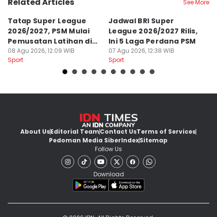
Related Articles
See More
Tatap Super League
Jadwal BRI Super
Pr
2026/2027, PSM Mulai
League 2026/2027 Rilis,
J
Pemusatan Latihan di
Ini 5 Laga Perdana PSM
M
Jogja
08 Agu 2026, 12:09 WIB
07 Agu 2026, 12:38 WIB
04
Sport
Sport
Sp
About Us
Editorial Team
Contact Us
Terms of Services
Pedoman Media Siber
Index
Sitemap
Follow Us
Download