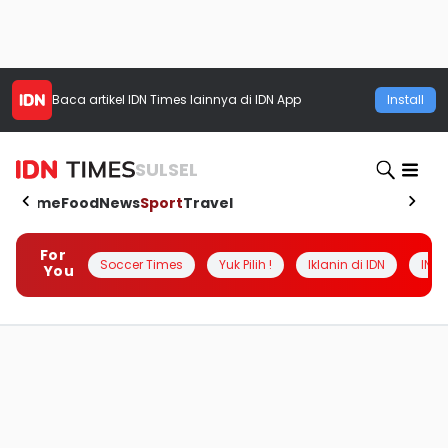
Baca artikel
IDN Times
lainnya di IDN App
Install
SULSEL
Home
Food
News
Sport
Travel
For
Soccer Times
Yuk Pilih !
Iklanin di IDN
INSI
You