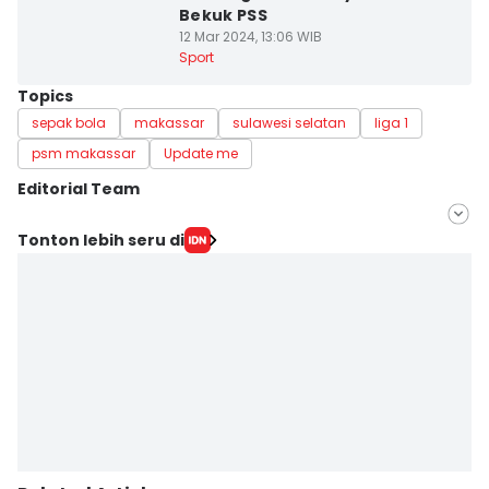
Bekuk PSS
12 Mar 2024, 13:06 WIB
Sport
Topics
sepak bola
makassar
sulawesi selatan
liga 1
psm makassar
Update me
Editorial Team
Editor
Tonton lebih seru di
Ach. Hidayat Alsair
Editor
Aan Pranata