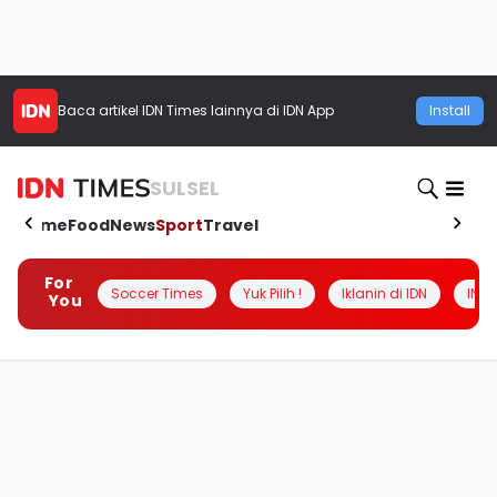
Baca artikel
IDN Times
lainnya di IDN App
Install
SULSEL
Home
Food
News
Sport
Travel
For
Soccer Times
Yuk Pilih !
Iklanin di IDN
INSI
You