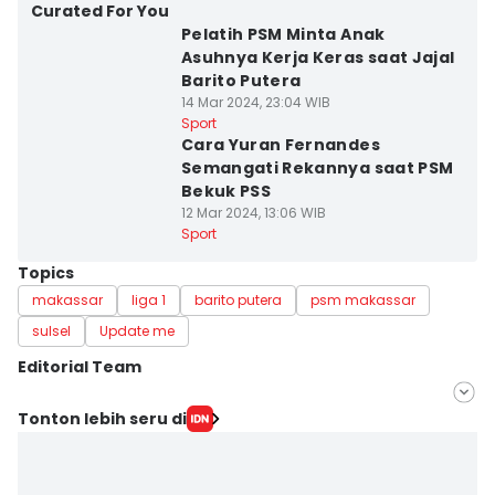
Curated For You
Pelatih PSM Minta Anak
Asuhnya Kerja Keras saat Jajal
Barito Putera
14 Mar 2024, 23:04 WIB
Sport
Cara Yuran Fernandes
Semangati Rekannya saat PSM
Bekuk PSS
12 Mar 2024, 13:06 WIB
Sport
Topics
makassar
liga 1
barito putera
psm makassar
sulsel
Update me
Editorial Team
Editor
Tonton lebih seru di
Ach. Hidayat Alsair
Editor