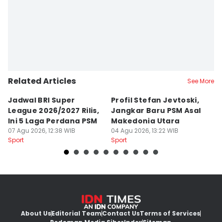
Aan Pranata
Related Articles
See More
Jadwal BRI Super
Profil Stefan Jevtoski,
W
League 2026/2027 Rilis,
Jangkar Baru PSM Asal
d
Ini 5 Laga Perdana PSM
Makedonia Utara
A
07 Agu 2026, 12:38 WIB
04 Agu 2026, 13:22 WIB
B
03
Sport
Sport
Sp
About Us
Editorial Team
Contact Us
Terms of Services