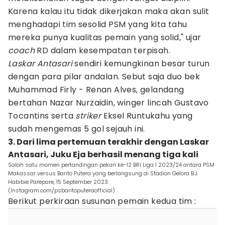
Karena kalau itu tidak dikerjakan maka akan sulit
menghadapi tim sesolid PSM yang kita tahu
mereka punya kualitas pemain yang solid," ujar
coach
RD dalam kesempatan terpisah.
Laskar Antasari
sendiri kemungkinan besar turun
dengan para pilar andalan. Sebut saja duo bek
Muhammad Firly - Renan Alves, gelandang
bertahan Nazar Nurzaidin, winger lincah Gustavo
Tocantins serta
striker
Eksel Runtukahu yang
sudah mengemas 5 gol sejauh ini.
3. Dari lima pertemuan terakhir dengan Laskar
Antasari, Juku Eja berhasil menang tiga kali
Salah satu momen pertandingan pekan ke-12 BRI Liga 1 2023/24 antara PSM
Makassar versus Barito Putera yang berlangsung di Stadion Gelora B.J.
Habibie Parepare, 15 September 2023.
(Instagram.com/psbaritoputeraofficial)
Berikut perkiraan susunan pemain kedua tim :