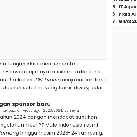
5
.
17 Agus
6
.
Piala A
7
.
GIIAS 2
an tengah klasemen sementara,
-kawan sejatinya masih memiliki kans
. Berikut ini
IDN Times
menjabarkan lima
i salah satu tim yang harus diwaspadai
ngan sponsor baru
ntuk putaran kedua Liga 1 2023/2024/Istimewa
ahun 2024 dengan mendapat suntikan
ngolahan nikel PT Vale Indonesia resmi
Ramang
hingga musim 2023-24 rampung.