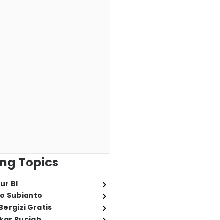
ng Topics
ur BI
o Subianto
ergizi Gratis
ukar Rupiah