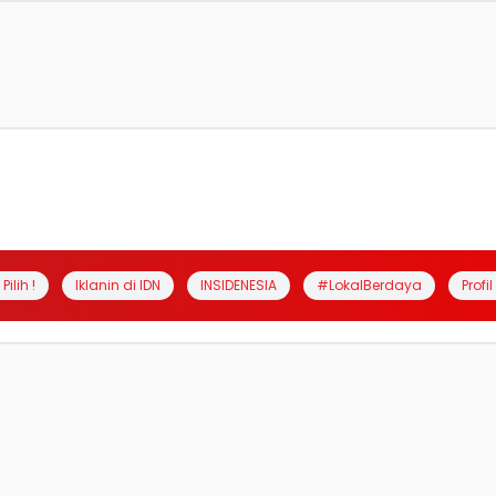
Pilih !
Iklanin di IDN
INSIDENESIA
#LokalBerdaya
Profi