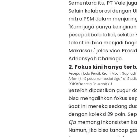
Sementara itu, PT Vale ju
Selain kolaborasi dengan 
mitra PSM dalam menjaring
"Kami juga punya keingin
pesepakbola lokal, sekitar
talent ini bisa menjadi ba
Makassar," jelas Vice Presi
Adriansyah Chaniago.
2. Fokus kini hanya tert
Pesepak bola Persik Kediri Moch. Supria
Arfan (kiri) pada kompetisi Liga 1 di Stad
FOTO/Prasetia Fauzani/YU
Setelah dipastikan gugur d
bisa mengalihkan fokus sep
Saat ini mereka sedang du
dengan koleksi 29 poin. S
Eja
memang inkonsisten kar
Namun, jika bisa tancap ga