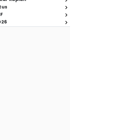
tus
FF
026