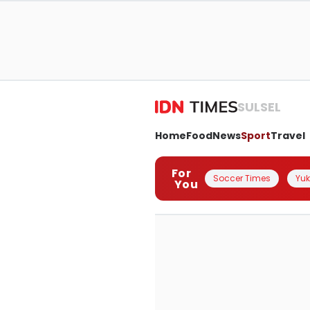
SULSEL
Home
Food
News
Sport
Travel
For
Soccer Times
Yuk 
You