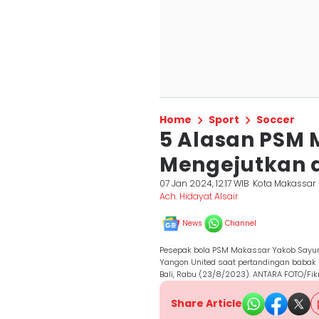
Home
Sport
Soccer
5 Alasan PSM 
Mengejutkan d
07 Jan 2024, 12:17 WIB
Kota Makassar
Ach. Hidayat Alsair
News
Channel
Pesepak bola PSM Makassar Yakob Sayuri
Yangon United saat pertandingan babak p
Bali, Rabu (23/8/2023). ANTARA FOTO/Fik
Share Article