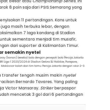
mpat besar atau
Championship Series
. Ini
rak 8 poin saja dari PSIS Semarang yang
menyisakan 11 pertandingan. Kans untuk
 juga masih terbuka lebar, dengan
ksimalkan 7 laga kandang di Stadion
 untuk sementara menjadi tim musafir,
an dari suporter di Kalimantan Timur.
r semakin nyetel
ray (kanan) berebut bola dengan pesepak bola Persija Jakarta
RI Liga 1 2023/2024 di Stadion Gelora BJ Habibie, Parepare,
 Makassar kalah dari tim tamu Persija Jakarta dengan skor 2-3.
sa transfer tengah musim makin
nyetel
acikan Bernardo Tavares. Yang paling
aja Victor Mansaray.
Striker
berpaspor
sudah mencetak 3 gol dari 6 pertandingan