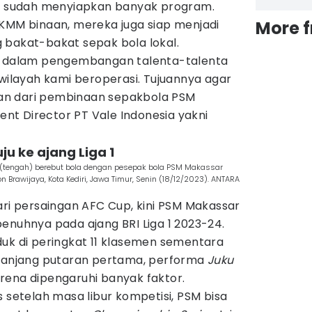
ga sudah menyiapkan banyak program.
UKMM binaan, mereka juga siap menjadi
More 
 bakat-bakat sepak bola lokal.
an dalam pengembangan talenta-talenta
 wilayah kami beroperasi. Tujuannya agar
gian dari pembinaan sepakbola PSM
dent Director PT Vale Indonesia yakni
uju ke ajang Liga 1
di (tengah) berebut bola dengan pesepak bola PSM Makassar
ion Brawijaya, Kota Kediri, Jawa Timur, Senin (18/12/2023). ANTARA
ari persaingan AFC Cup, kini PSM Makassar
enuhnya pada ajang BRI Liga 1 2023-24.
duk di peringkat 11 klasemen sementara
epanjang putaran pertama, performa
Juku
ena dipengaruhi banyak faktor.
s setelah masa libur kompetisi, PSM bisa