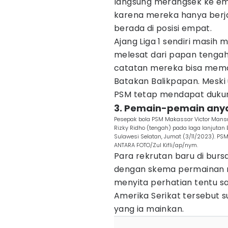
langsung merangsek ke e
karena mereka hanya berja
berada di posisi empat.
Ajang Liga 1 sendiri masih 
melesat dari papan tengah
catatan mereka bisa mema
Batakan Balikpapan. Meski
PSM tetap mendapat dukung
3. Pemain-pemain anya
Pesepak bola PSM Makassar Victor Mansa
Rizky Ridho (tengah) pada laga lanjutan B
Sulawesi Selatan, Jumat (3/11/2023). PSM
ANTARA FOTO/Zul Kifli/ap/nym.
Para rekrutan baru di bur
dengan skema permainan r
menyita perhatian tentu s
Amerika Serikat tersebut 
yang ia mainkan.