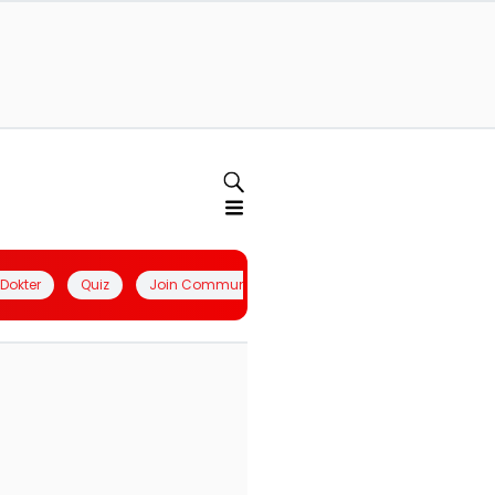
l Dokter
Quiz
Join Community