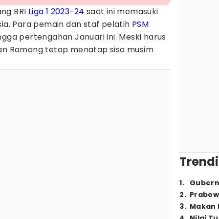
ang BRI
Liga 1 2023-24
saat ini memasuki
sia. Para pemain dan staf pelatih
PSM
ingga pertengahan Januari ini. Meski harus
ukan Ramang tetap menatap sisa musim
Trendi
1
.
Gubern
2
.
Prabow
3
.
Makan B
4
.
Nilai T