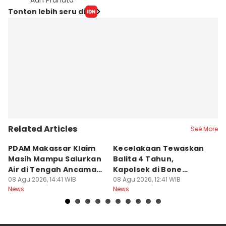
Aan Pranata
Tonton lebih seru di
Related Articles
See More
PDAM Makassar Klaim
Kecelakaan Tewaskan
P
Masih Mampu Salurkan
Balita 4 Tahun,
S
Air di Tengah Ancaman
Kapolsek di Bone
R
Kekeringan
08 Agu 2026, 14:41 WIB
Diperiksa Propam
08 Agu 2026, 12:41 WIB
P
08
News
News
Ne
K