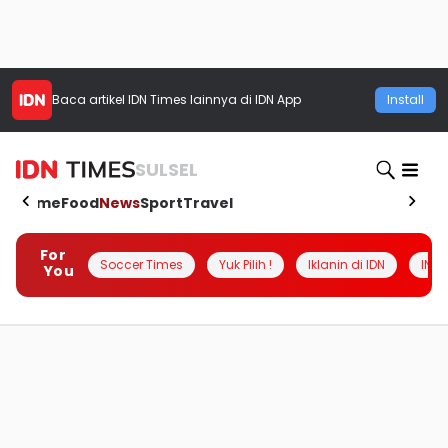
Baca artikel
IDN Times
lainnya di IDN App
Install
SULSEL
Home
Food
News
Sport
Travel
For
Soccer Times
Yuk Pilih !
Iklanin di IDN
INSI
You