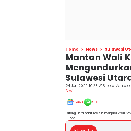
Home
News
Sulawesi Ut
Mantan Wali 
Mengundurkan
Sulawesi Utar
24 Jun 2025, 10:28 WIB
Kota Manado
Savi -
News
Channel
Tatong Bara saat masih menjadi Wali Ko
Pribadi
Intinya Sih