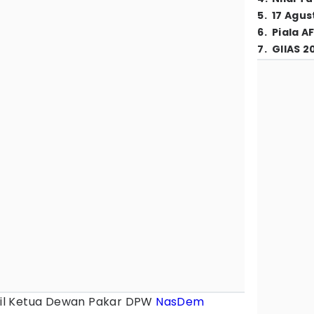
5
.
17 Agus
6
.
Piala A
7
.
GIIAS 2
il Ketua Dewan Pakar DPW
NasDem