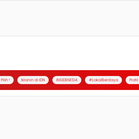
Pilih !
Iklanin di IDN
INSIDENESIA
#LokalBerdaya
Profi