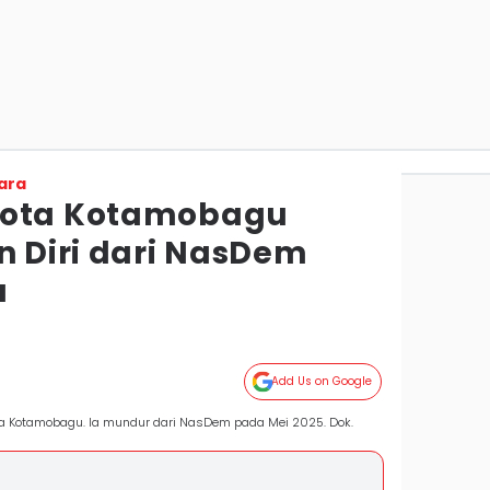
ara
Kota Kotamobagu
 Diri dari NasDem
a
Add Us on Google
ta Kotamobagu. Ia mundur dari NasDem pada Mei 2025. Dok.