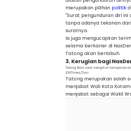
alasan pengunduran diriny
merupakan pilihan
politik
d
"Surat pengunduran diri in
tanpa adanya tekanan dari
suratnya.
Ia juga mengucapkan terim
selama berkarier di NasDem
Tatong akan berlabuh.
3. Kerugian bagi NasD
Tatong Bara saat mengikuti kampanye ak
IDNTimes/Savi
Tatong merupakan salah satu
menjabat Wali Kota Kotamo
menjabat sebagai Wakil W