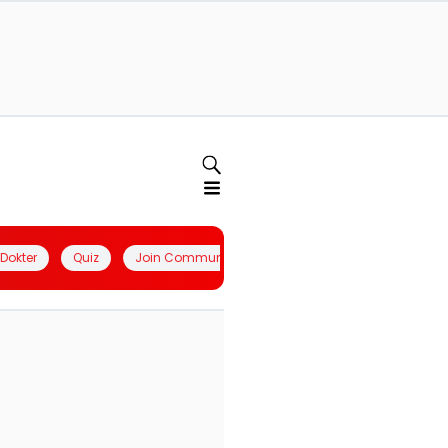
l Dokter
Quiz
Join Community