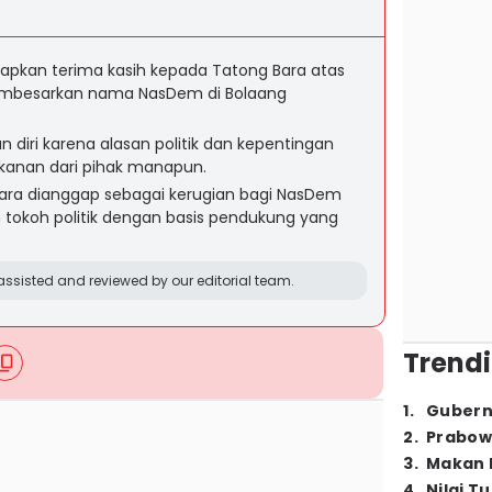
apkan terima kasih kepada Tatong Bara atas
embesarkan nama NasDem di Bolaang
diri karena alasan politik dan kepentingan
ekanan dari pihak manapun.
Bara dianggap sebagai kerugian bagi NasDem
 tokoh politik dengan basis pendukung yang
ssisted and reviewed by our editorial team.
Trendi
1
.
Gubern
2
.
Prabow
3
.
Makan B
4
.
Nilai T