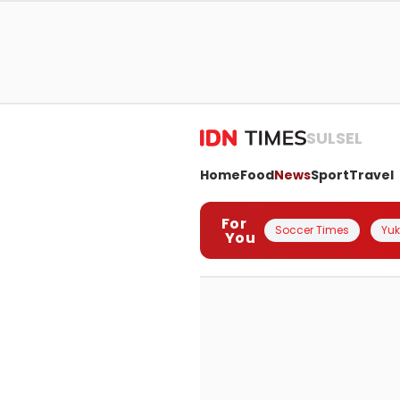
SULSEL
Home
Food
News
Sport
Travel
For
Soccer Times
Yuk 
You