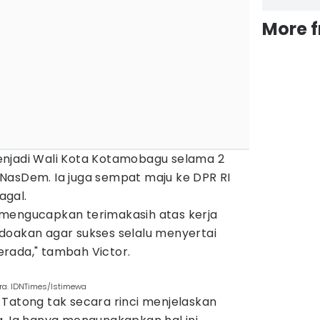
More 
enjadi Wali Kota Kotamobagu selama 2
NasDem. Ia juga sempat maju ke DPR RI
agal.
mengucapkan terimakasih atas kerja
doakan agar sukses selalu menyertai
rada," tambah Victor.
ra. IDNTimes/Istimewa
 Tatong tak secara rinci menjelaskan