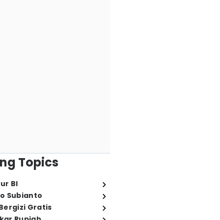
ng Topics
ur BI
o Subianto
ergizi Gratis
ukar Rupiah