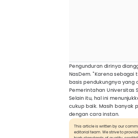
Pengunduran dirinya diang
NasDem. "Karena sebagai t
basis pendukungnya yang c
Pemerintahan Universitas 
Selain itu, hal ini menunj
cukup baik. Masih banyak pol
dengan cara instan.
This article is written by our com
editorial team. We strive to provi
high standards of quality, credibil