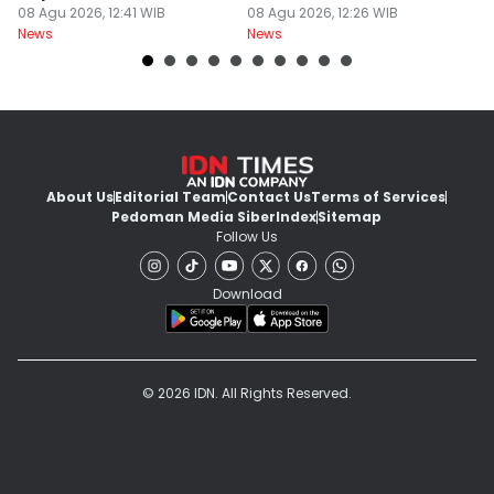
Diperiksa Propam
08 Agu 2026, 12:41 WIB
Pesantren dan
08 Agu 2026, 12:26 WIB
D
08
News
News
Ne
Kemandirian Jam'iyah
About Us
Editorial Team
Contact Us
Terms of Services
Pedoman Media Siber
Index
Sitemap
Follow Us
Download
© 2026 IDN. All Rights Reserved.