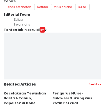
Topics
Dinas Kesehatan
Natuna
virus corona
sulsel
Editorial Team
Editor
Irwan Idris
Tonton lebih seru di
Related Articles
See More
Kecelakaan Tewaskan
Pengurus NU se-
K
Balita 4 Tahun,
Sulawesi Dukung Gus
I
Kapolsek di Bone
Rozin Perkuat
P