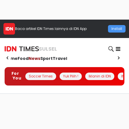
Baca artikel
IDN Times
lainnya di IDN App
Install
SULSEL
Home
Food
News
Sport
Travel
For
Soccer Times
Yuk Pilih !
Iklanin di IDN
INSI
You