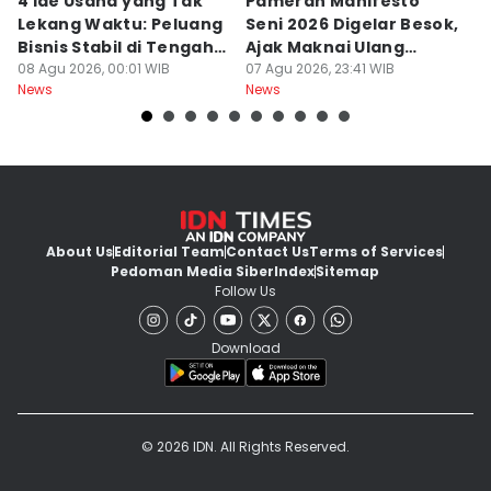
4 Ide Usaha yang Tak
Pameran Manifesto
S
Lekang Waktu: Peluang
Seni 2026 Digelar Besok,
I
Bisnis Stabil di Tengah
Ajak Maknai Ulang
d
Perubahan
08 Agu 2026, 00:01 WIB
Maritim
07 Agu 2026, 23:41 WIB
07
News
News
Ne
About Us
Editorial Team
Contact Us
Terms of Services
Pedoman Media Siber
Index
Sitemap
Follow Us
Download
© 2026 IDN. All Rights Reserved.