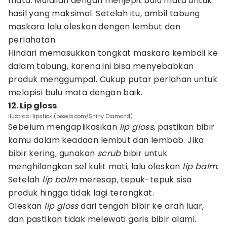
mata. Mulailah dengan menjepit bulu mata untuk
hasil yang maksimal. Setelah itu, ambil tabung
maskara lalu oleskan dengan lembut dan
perlahatan.
Hindari memasukkan tongkat maskara kembali ke
dalam tabung, karena ini bisa menyebabkan
produk menggumpal. Cukup putar perlahan untuk
melapisi bulu mata dengan baik.
12. Lip gloss
ilustrasi lipstick (pexels.com/Shiny Diamond)
Sebelum mengaplikasikan
lip gloss
, pastikan bibir
kamu dalam keadaan lembut dan lembab. Jika
bibir kering, gunakan
scrub
bibir untuk
menghilangkan sel kulit mati, lalu oleskan
lip balm
.
Setelah
lip balm
meresap, tepuk-tepuk sisa
produk hingga tidak lagi terangkat.
Oleskan
lip gloss
dari tengah bibir ke arah luar,
dan pastikan tidak melewati garis bibir alami.