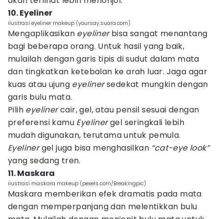
akan terlihat lebih menonjol.
10. Eyeliner
ilustrasi eyeliner makeup (yoursay.suara.com)
Mengaplikasikan
eyeliner
bisa sangat menantang
bagi beberapa orang. Untuk hasil yang baik,
mulailah dengan garis tipis di sudut dalam mata
dan tingkatkan ketebalan ke arah luar. Jaga agar
kuas atau ujung
eyeliner
sedekat mungkin dengan
garis bulu mata.
Pilih
eyeliner
cair, gel, atau pensil sesuai dengan
preferensi kamu
Eyeliner
gel seringkali lebih
mudah digunakan, terutama untuk pemula.
Eyeliner
gel juga bisa menghasilkan
“cat-eye look”
yang sedang tren.
11. Maskara
ilustrasi maskara makeup (pexels.com/Breakingpic)
Maskara memberikan efek dramatis pada mata
dengan memperpanjang dan melentikkan bulu