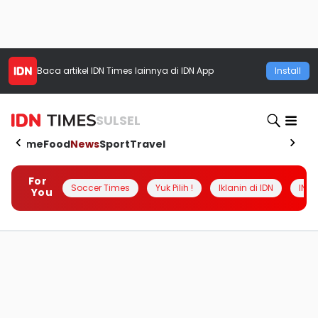
Baca artikel
IDN Times
lainnya di IDN App
Install
SULSEL
Home
Food
News
Sport
Travel
For
Soccer Times
Yuk Pilih !
Iklanin di IDN
INSI
You