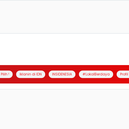
Pilih !
Iklanin di IDN
INSIDENESIA
#LokalBerdaya
Profi