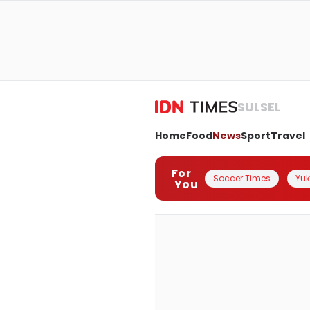
SULSEL
Home
Food
News
Sport
Travel
For
Soccer Times
Yuk 
You