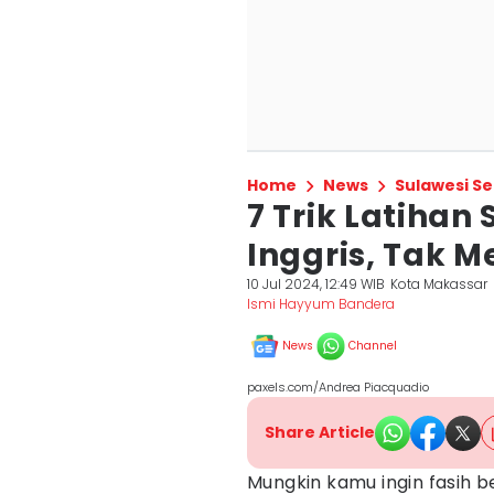
Home
News
Sulawesi Se
7 Trik Latiha
Inggris, Tak M
10 Jul 2024, 12:49 WIB
Kota Makassar
Ismi Hayyum Bandera
News
Channel
paxels.com/Andrea Piacquadio
Share Article
Mungkin kamu ingin fasih b