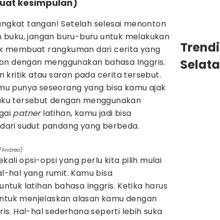
Buat kesimpulan)
 angkat tangan! Setelah selesai menonton
 buku, jangan buru-buru untuk melakukan
Trend
tuk membuat rangkuman dari cerita yang
ton dengan menggunakan bahasa Inggris.
Selat
kritik atau saran pada cerita tersebut.
kamu punya seseorang yang bisa kamu ajak
 buku tersebut dengan menggunakan
agai
patner
latihan, kamu jadi bisa
ari sudut pandang yang berbeda.
m/Andrea)
ali opsi-opsi yang perlu kita pilih mulai
al-hal yang rumit. Kamu bisa
tuk latihan bahasa Inggris. Ketika harus
untuk menjelaskan alasan kamu dengan
s. Hal-hal sederhana seperti lebih suka