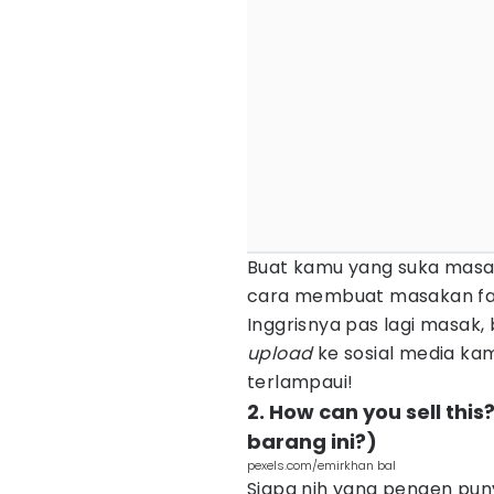
Buat kamu yang suka masa
cara membuat masakan favor
Inggrisnya pas lagi masak, 
u
pload
ke sosial media kam
terlampaui!
2. How can you sell th
barang ini?)
pexels.com/emirkhan bal
Siapa nih yang pengen puny