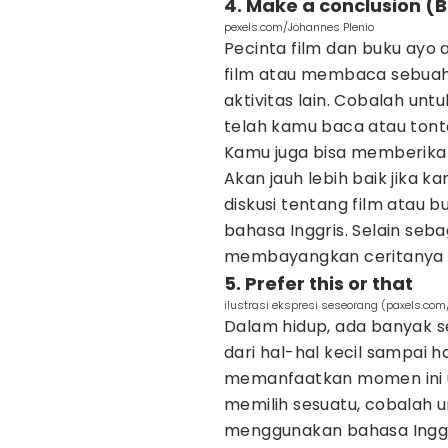
4. Make a conclusion (
pexels.com/Johannes Plenio
Pecinta film dan buku ayo
film atau membaca sebuah
aktivitas lain. Cobalah un
telah kamu baca atau ton
Kamu juga bisa memberikan 
Akan jauh lebih baik jika 
diskusi tentang film atau
bahasa Inggris. Selain seb
membayangkan ceritanya d
5. Prefer this or that
ilustrasi ekspresi seseorang (paxels.co
Dalam hidup, ada banyak sek
dari hal-hal kecil sampai h
memanfaatkan momen ini un
memilih sesuatu, cobalah 
menggunakan bahasa Inggri