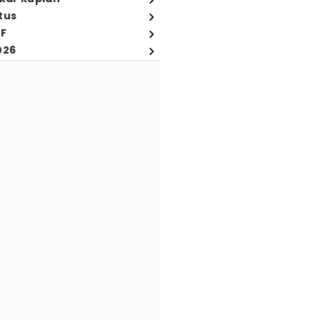
tus
FF
026