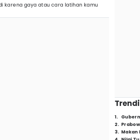
di karena gaya atau cara latihan kamu
Trendi
1
.
Gubern
2
.
Prabow
3
.
Makan B
4
.
Nilai T