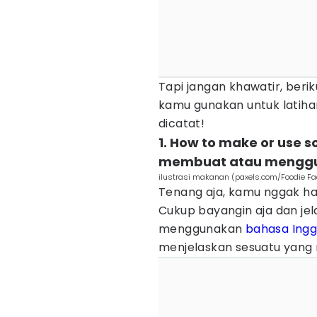
Tapi jangan khawatir, beri
kamu gunakan untuk latiha
dicatat!
1. How to make or use
membuat atau menggu
ilustrasi makanan (paxels.com/Foodie Fa
Tenang aja, kamu nggak h
Cukup bayangin aja dan jel
menggunakan
bahasa Ingg
menjelaskan sesuatu yan