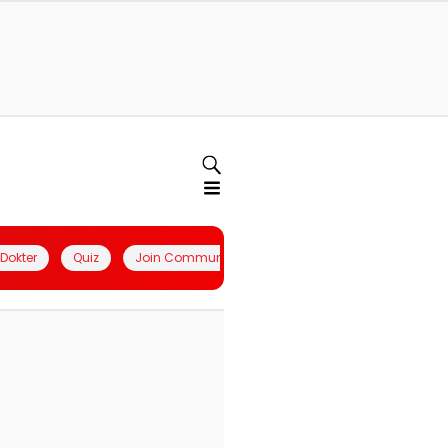
l Dokter
Quiz
Join Community