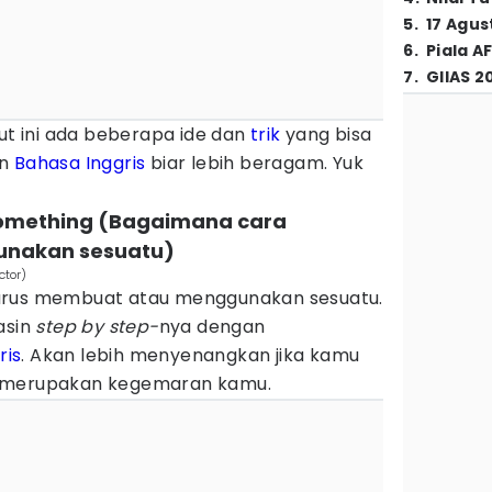
5
.
17 Agus
6
.
Piala A
7
.
GIIAS 2
kut ini ada beberapa ide dan
trik
yang bisa
n
Bahasa Inggris
biar lebih beragam. Yuk
 something (Bagaimana cara
nakan sesuatu)
ctor)
arus membuat atau menggunakan sesuatu.
asin
step by step-
nya dengan
ris
. Akan lebih menyenangkan jika kamu
g merupakan kegemaran kamu.