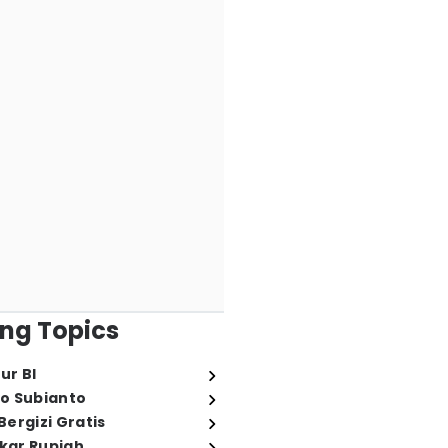
ng Topics
ur BI
o Subianto
ergizi Gratis
ukar Rupiah