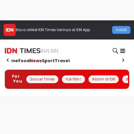
Baca artikel
IDN Times
lainnya di IDN App
Install
SULSEL
Home
Food
News
Sport
Travel
For
Soccer Times
Yuk Pilih !
Iklanin di IDN
INSI
You