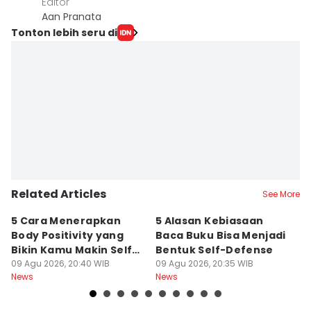
Editor
Aan Pranata
Tonton lebih seru di
Related Articles
See More
5 Cara Menerapkan
5 Alasan Kebiasaan
I
Body Positivity yang
Baca Buku Bisa Menjadi
T
Bikin Kamu Makin Self-
Bentuk Self-Defense
S
Love
09 Agu 2026, 20:40 WIB
09 Agu 2026, 20:35 WIB
09
News
News
Ne