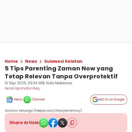
Home
News
Sulawesi Selatan
5 Tips Parenting Zaman Now yang
Tetap Relevan Tanpa Overprotektif
10 Sep 2025, 09:34 WIB
Kota Makassar
Irenia Iqomatul Haq
News
Channel
Add Us on Google
ilustrasi keluarga (freepik.com/Lifestylememory)
Share Article