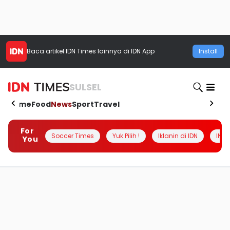
Baca artikel
IDN Times
lainnya di IDN App
Install
SULSEL
Home
Food
News
Sport
Travel
For
Soccer Times
Yuk Pilih !
Iklanin di IDN
INSI
You