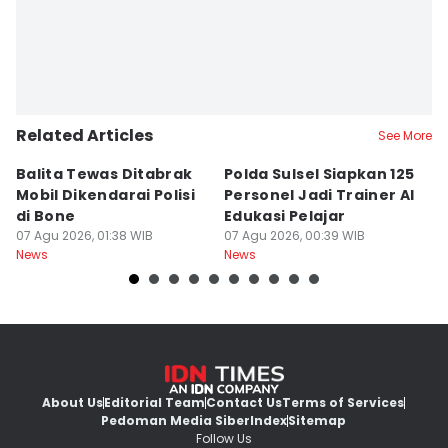
Related Articles
See More
Balita Tewas Ditabrak
Polda Sulsel Siapkan 125
G
Mobil Dikendarai Polisi
Personel Jadi Trainer AI
M
di Bone
Edukasi Pelajar
H
07 Agu 2026, 01:38 WIB
07 Agu 2026, 00:39 WIB
T
06
News
News
Ne
About Us
Editorial Team
Contact Us
Terms of Services
Pedoman Media Siber
Index
Sitemap
Follow Us