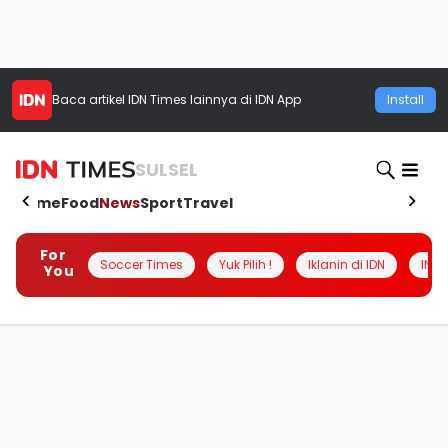
Baca artikel
IDN Times
lainnya di IDN App
Install
SULSEL
Home
Food
News
Sport
Travel
For
Soccer Times
Yuk Pilih !
Iklanin di IDN
INSI
You