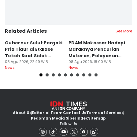
Related Articles
See More
Gubernur Sulut Pergoki
PDAM Makassar Hadapi
P
Pria Tidur di Etalase
Maraknya Pencurian
M
Tokoh Saat Sidak
Meteran, Pelayanan
A
Gedung
08 Agu 2026, 22:49 WIB
Ikut Terdampak
08 Agu 2026, 18:00 WIB
K
08
News
News
Ne
About Us
Editorial Team
Contact Us
Terms of Services
Pedoman Media Siber
Index
Sitemap
Follow Us