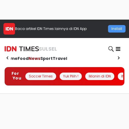
Baca artikel
IDN Times
lainnya di IDN App
Install
SULSEL
Home
Food
News
Sport
Travel
For
Soccer Times
Yuk Pilih !
Iklanin di IDN
INSI
You