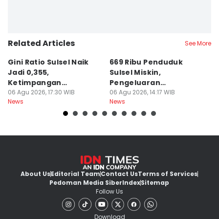
Related Articles
See More
Gini Ratio Sulsel Naik
669 Ribu Penduduk
B
Jadi 0,355,
Sulsel Miskin,
T
Ketimpangan
Pengeluaran
D
Perdesaan Meningkat
06 Agu 2026, 17:30 WIB
Terbesarnya Rokok
06 Agu 2026, 14:17 WIB
P
06
News
News
Ne
About Us
Editorial Team
Contact Us
Terms of Services
Pedoman Media Siber
Index
Sitemap
Follow Us
Download