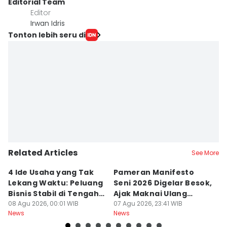
Editorial Team
Editor
Irwan Idris
Tonton lebih seru di
Related Articles
See More
4 Ide Usaha yang Tak
Pameran Manifesto
S
Lekang Waktu: Peluang
Seni 2026 Digelar Besok,
I
Bisnis Stabil di Tengah
Ajak Maknai Ulang
d
Perubahan
08 Agu 2026, 00:01 WIB
Maritim
07 Agu 2026, 23:41 WIB
07
News
News
Ne