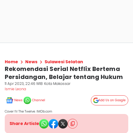
Home
News
Sulawesi Selatan
Rekomendasi Serial Netflix Bertema
Persidangan, Belajar tentang Hukum
11 Apr 2023, 22:46 WIB
Kota Makassar
Ismie Leona
News
Channel
Add Us on Google
Cover fil The Twelve. IMDb.com
Share Article