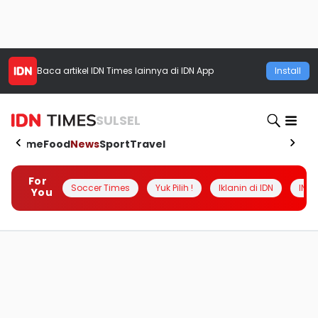
Baca artikel
IDN Times
lainnya di IDN App
Install
SULSEL
Home
Food
News
Sport
Travel
For
Soccer Times
Yuk Pilih !
Iklanin di IDN
INSI
You