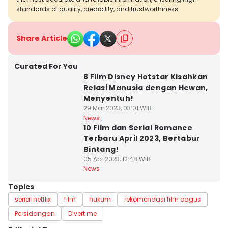
standards of quality, credibility, and trustworthiness.
Share Article
Curated For You
8 Film Disney Hotstar Kisahkan
Relasi Manusia dengan Hewan,
Menyentuh!
29 Mar 2023, 03:01 WIB
News
10 Film dan Serial Romance
Terbaru April 2023, Bertabur
Bintang!
05 Apr 2023, 12:48 WIB
News
Topics
serial netflix
film
hukum
rekomendasi film bagus
Persidangan
Divert me