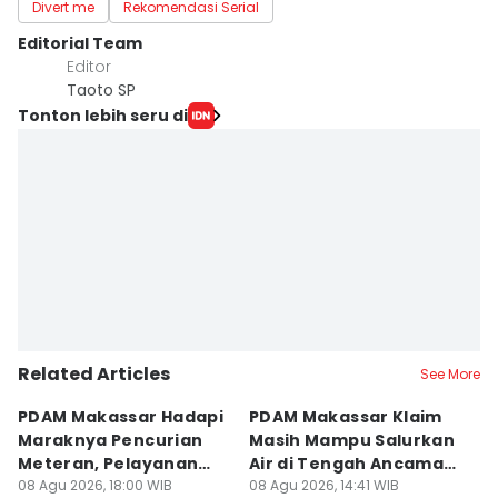
Divert me
Rekomendasi Serial
Editorial Team
Editor
Taoto SP
Tonton lebih seru di
Related Articles
See More
PDAM Makassar Hadapi
PDAM Makassar Klaim
K
Maraknya Pencurian
Masih Mampu Salurkan
B
Meteran, Pelayanan
Air di Tengah Ancaman
K
Ikut Terdampak
08 Agu 2026, 18:00 WIB
Kekeringan
08 Agu 2026, 14:41 WIB
D
08