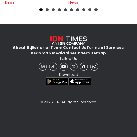
News
News
Ne
About Us
Editorial Team
Contact Us
Terms of Services
Pedoman Media Siber
Index
Sitemap
Follow Us
Download
© 2026 IDN. All Rights Reserved.