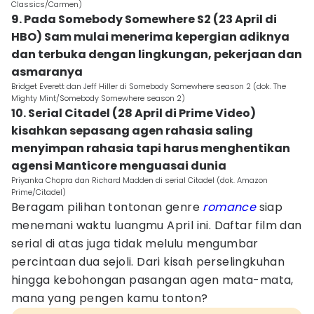
Classics/Carmen)
9. Pada Somebody Somewhere S2 (23 April di
HBO) Sam mulai menerima kepergian adiknya
dan terbuka dengan lingkungan, pekerjaan dan
asmaranya
Bridget Everett dan Jeff Hiller di Somebody Somewhere season 2 (dok. The
Mighty Mint/Somebody Somewhere season 2)
10. Serial Citadel (28 April di Prime Video)
kisahkan sepasang agen rahasia saling
menyimpan rahasia tapi harus menghentikan
agensi Manticore menguasai dunia
Priyanka Chopra dan Richard Madden di serial Citadel (dok. Amazon
Prime/Citadel)
Beragam pilihan tontonan genre
romance
siap
menemani waktu luangmu April ini. Daftar film dan
serial di atas juga tidak melulu mengumbar
percintaan dua sejoli. Dari kisah perselingkuhan
hingga kebohongan pasangan agen mata-mata,
mana yang pengen kamu tonton?