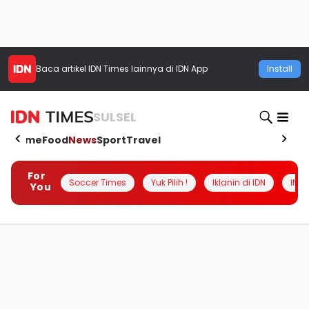
Baca artikel
IDN Times
lainnya di IDN App
Install
SULSEL
Home
Food
News
Sport
Travel
For
Soccer Times
Yuk Pilih !
Iklanin di IDN
INSI
You