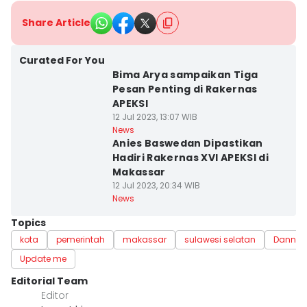
Share Article
Curated For You
Bima Arya sampaikan Tiga
Pesan Penting di Rakernas
APEKSI
12 Jul 2023, 13:07 WIB
News
Anies Baswedan Dipastikan
Hadiri Rakernas XVI APEKSI di
Makassar
12 Jul 2023, 20:34 WIB
News
Topics
kota
pemerintah
makassar
sulawesi selatan
Danny 
Update me
Editorial Team
Editor