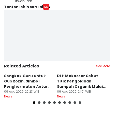
Irwan Idris
Tonton lebih seru di
Related Articles
See More
Songkok Guru untuk
DLH Makassar Sebut
[
Gus Rozin, Simbol
Titik Pengolahan
M
Penghormatan Antar
Sampah Organik Mulai
P
Ulama
09 Agu 2026, 22:23 WIB
Bermunculan
09 Agu 2026, 21:51 WIB
P
09
News
News
Ne