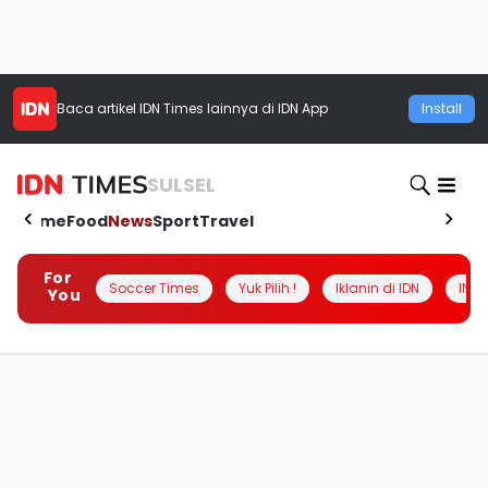
Baca artikel
IDN Times
lainnya di IDN App
Install
SULSEL
Home
Food
News
Sport
Travel
For
Soccer Times
Yuk Pilih !
Iklanin di IDN
INSI
You