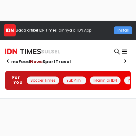
Baca artikel
IDN Times
lainnya di IDN App
Install
SULSEL
Home
Food
News
Sport
Travel
For
Soccer Times
Yuk Pilih !
Iklanin di IDN
INSI
You