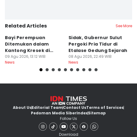
Related Articles
See More
Bayi Perempuan
Sidak, Gubernur Sulut
P
Ditemukan dalam
Pergoki Pria Tidur di
M
Kantong Kresek di
Etalase Gedung Sejarah
M
Pinggir Jalan Gowa
09 Agu 2026, 13:12 WIB
08 Agu 2026, 22:49 WIB
I
08
News
News
Ne
About Us
Editorial Team
Contact Us
Terms of Services
Pedoman Media Siber
Index
Sitemap
Follow Us
Download