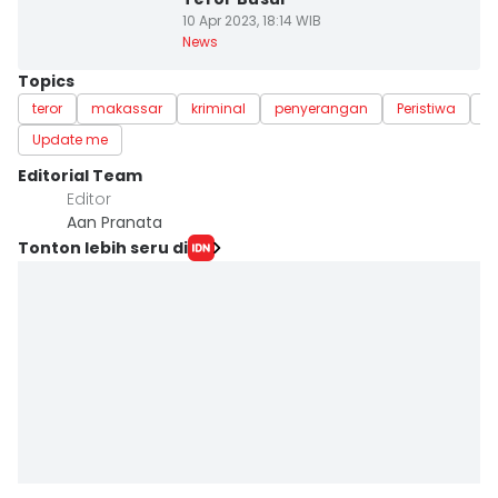
10 Apr 2023, 18:14 WIB
News
Topics
teror
makassar
kriminal
penyerangan
Peristiwa
su
Update me
Editorial Team
Editor
Aan Pranata
Tonton lebih seru di