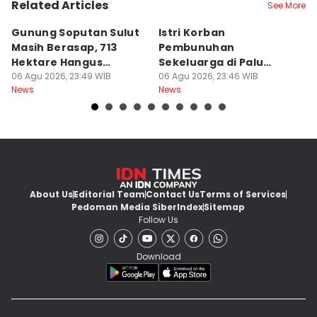
Related Articles
See More
Gunung Soputan Sulut
Istri Korban
L
Masih Berasap, 713
Pembunuhan
G
Hektare Hangus
Sekeluarga di Palu
O
Terbakar
06 Agu 2026, 23:49 WIB
Meninggal di Rumah
06 Agu 2026, 23:46 WIB
M
06
News
News
Ne
Sakit
About Us
Editorial Team
Contact Us
Terms of Services
Pedoman Media Siber
Index
Sitemap
Follow Us
Download