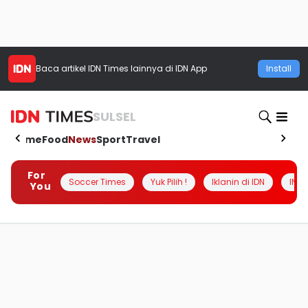
Baca artikel
IDN Times
lainnya di IDN App
Install
SULSEL
Home
Food
News
Sport
Travel
For
Soccer Times
Yuk Pilih !
Iklanin di IDN
INSI
You