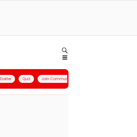
l Dokter
Quiz
Join Community