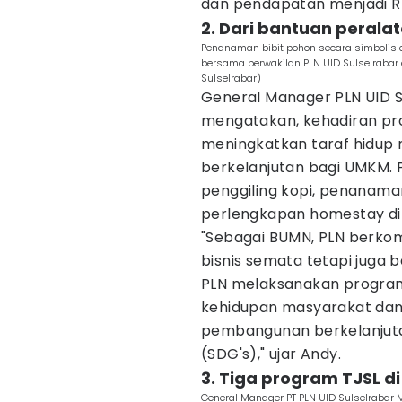
dan pendapatan menjadi Rp2
2. Dari bantuan peral
Penanaman bibit pohon secara simbolis 
bersama perwakilan PLN UID Sulselrabar d
Sulselrabar)
General Manager PLN UID 
mengatakan, kehadiran pro
meningkatkan taraf hidu
berkelanjutan bagi UMKM.
penggiling kopi, penanaman
perlengkapan homestay di 
"Sebagai BUMN, PLN berkom
bisnis semata tetapi juga
PLN melaksanakan program
kehidupan masyarakat dan 
pembangunan berkelanjuta
(SDG's)," ujar Andy.
3. Tiga program TJSL d
General Manager PT PLN UID Sulselrabar 