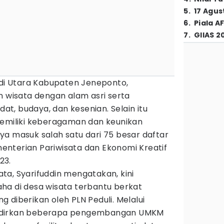
5
.
17 Agus
6
.
Piala A
7
.
GIIAS 2
 di Utara Kabupaten Jeneponto,
isata dengan alam asri serta
dat, budaya, dan kesenian. Selain itu
memiliki keberagaman dan keunikan
ya masuk salah satu dari 75 besar daftar
nterian Pariwisata dan Ekonomi Kreatif
23.
ta, Syarifuddin mengatakan, kini
ha di desa wisata terbantu berkat
 diberikan oleh PLN Peduli. Melalui
adirkan beberapa pengembangan UMKM