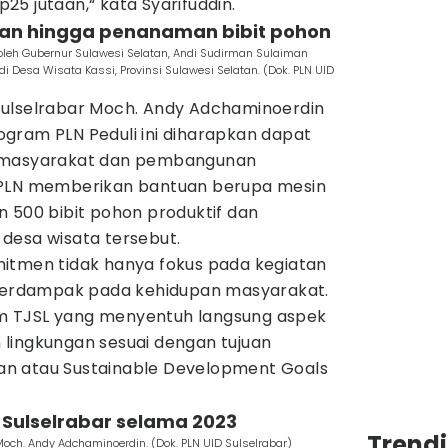
5 jutaan,“ kata Syarifuddin.
atan hingga penanaman bibit pohon
oleh Gubernur Sulawesi Selatan, Andi Sudirman Sulaiman
i Desa Wisata Kassi, Provinsi Sulawesi Selatan. (Dok. PLN UID
Sulselrabar Moch. Andy Adchaminoerdin
gram PLN Peduli ini diharapkan dapat
p masyarakat dan pembangunan
 PLN memberikan bantuan berupa mesin
 500 bibit pohon produktif dan
desa wisata tersebut.
itmen tidak hanya fokus pada kegiatan
 berdampak pada kehidupan masyarakat.
 TJSL yang menyentuh langsung aspek
lingkungan sesuai dengan tujuan
n atau Sustainable Development Goals
i Sulselrabar selama 2023
Trend
Moch. Andy Adchaminoerdin. (Dok. PLN UID Sulselrabar)