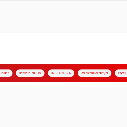
Pilih !
Iklanin di IDN
INSIDENESIA
#LokalBerdaya
Profi