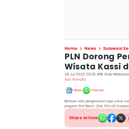
Home
News
Sulawesi Se
PLN Dorong P
Wisata Kassi d
29 Jul 2023, 09:25 WIB
Kota Makassa
Aan Pranata
News
Channel
Bantuan alat pengemasan kopi untuk mas
program PLN Peduli. (Dok. PLN UID Sulselr
Share Article