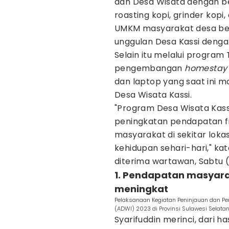
dan Desa Wisata dengan beb
roasting kopi, grinder kopi,
UMKM masyarakat desa be
unggulan Desa Kassi dengan 
Selain itu melalui progra
pengembangan
homestay
dan laptop yang saat ini 
Desa Wisata Kassi.
"Program Desa Wisata Kas
peningkatan pendapatan fi
masyarakat di sekitar loka
kehidupan sehari-hari," ka
diterima wartawan, Sabtu 
1. Pendapatan masyara
meningkat
Pelaksanaan Kegiatan Peninjauan dan Pe
(ADWI) 2023 di Provinsi Sulawesi Selatan.
Syarifuddin merinci, dari h