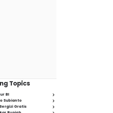
ng Topics
ur BI
o Subianto
ergizi Gratis
ukar Rupiah