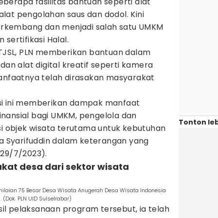
erapa fasilitas bantuan seperti alat
 alat pengolahan saus dan dodol. Kini
rkembang dan menjadi salah satu UMKM
sertifikasi Halal.
m TJSL, PLN memberikan bantuan dalam
dan alat digital kreatif seperti kamera
manfaatnya telah dirasakan masyarakat
si ini memberikan dampak manfaat
nansial bagi UMKM, pengelola dan
Tonton leb
si objek wisata terutama untuk kebutuhan
ta Syarifuddin dalam keterangan yang
(29/7/2023).
kat desa dari sektor wisata
nilaian 75 Besar Desa Wisata Anugerah Desa Wisata Indonesia
 (Dok. PLN UID Sulselrabar)
asil pelaksanaan program tersebut, ia telah