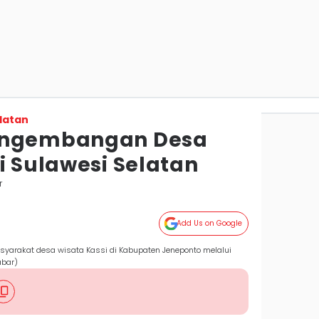
latan
engembangan Desa
i Sulawesi Selatan
r
Add Us on Google
yarakat desa wisata Kassi di Kabupaten Jeneponto melalui
abar)