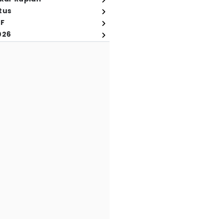
tus
FF
026