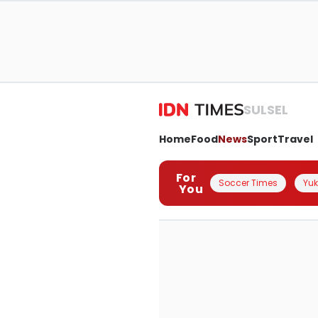
SULSEL
Home
Food
News
Sport
Travel
For
Soccer Times
Yuk 
You