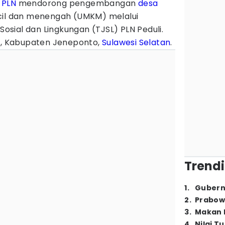
T
PLN
mendorong pengembangan
desa
cil dan menengah (UMKM) melalui
sial dan Lingkungan (TJSL) PLN Peduli.
si, Kabupaten Jeneponto,
Sulawesi Selatan
.
Trendi
1
.
Gubern
2
.
Prabow
3
.
Makan B
4
.
Nilai T