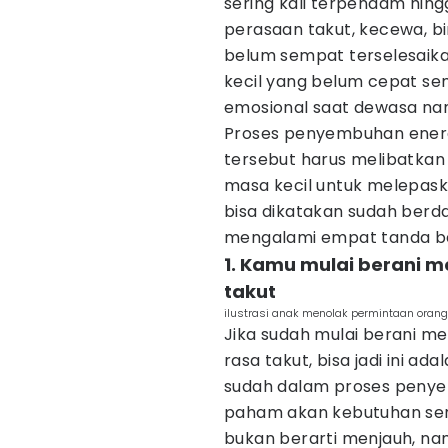
sering kali terpendam hin
perasaan takut, kecewa, b
belum sempat terselesaika
kecil yang belum cepat 
emosional saat dewasa nan
Proses penyembuhan ener
tersebut harus melibatk
masa kecil untuk melepask
bisa dikatakan sudah ber
mengalami empat tanda ber
1. Kamu mulai berani
takut
ilustrasi anak menolak permintaan orangt
Jika sudah mulai berani 
rasa takut, bisa jadi ini 
sudah dalam proses pen
paham akan kebutuhan ser
bukan berarti menjauh, nam