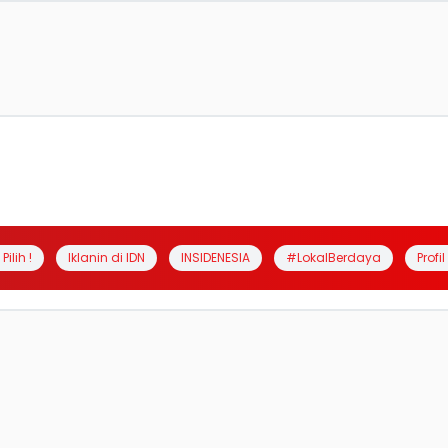
Pilih !
Iklanin di IDN
INSIDENESIA
#LokalBerdaya
Profi