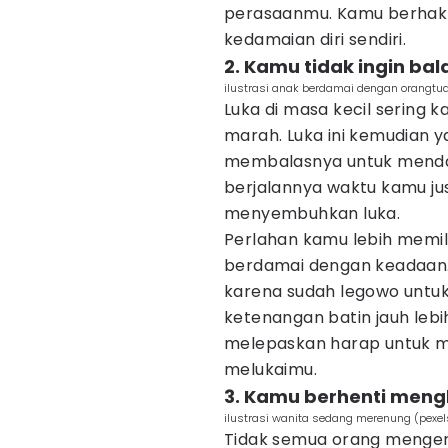
perasaanmu. Kamu berhak
kedamaian diri sendiri.
2. Kamu tidak ingin ba
ilustrasi anak berdamai dengan orangtu
Luka di masa kecil sering
marah. Luka ini kemudian y
membalasnya untuk mendap
berjalannya waktu kamu ju
menyembuhkan luka.
Perlahan kamu lebih memil
berdamai dengan keadaan. 
karena sudah legowo untuk
ketenangan batin jauh leb
melepaskan harap untuk m
melukaimu.
3. Kamu berhenti men
ilustrasi wanita sedang merenung (pexel
Tidak semua orang mengert