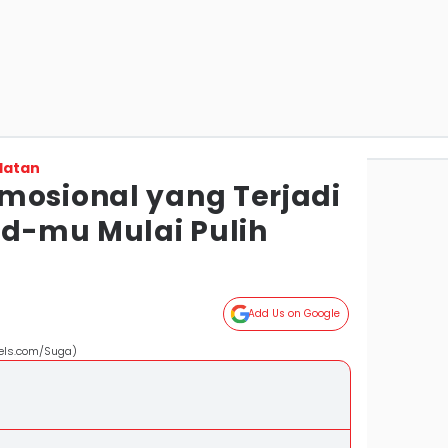
latan
mosional yang Terjadi
ld-mu Mulai Pulih
Add Us on Google
xels.com/Suga)