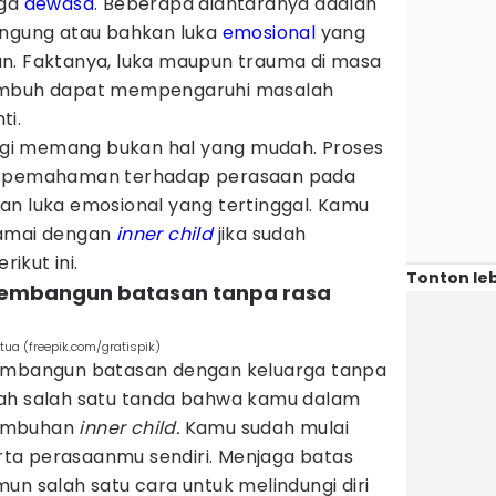
gga
dewasa
. Beberapa diantaranya adalah
ingung atau bahkan luka
emosional
yang
n. Faktanya, luka maupun trauma di masa
sembuh dapat mempengaruhi masalah
ti.
gi memang bukan hal yang mudah. Proses
an pemahaman terhadap perasaan pada
an luka emosional yang tertinggal. Kamu
damai dengan
inner child
jika sudah
ikut ini.
Tonton leb
 membangun batasan tanpa rasa
ua (freepik.com/gratispik)
membangun batasan dengan keluarga tanpa
adalah salah satu tanda bahwa kamu dalam
yembuhan
inner child.
Kamu sudah mulai
ta perasaanmu sendiri. Menjaga batas
un salah satu cara untuk melindungi diri