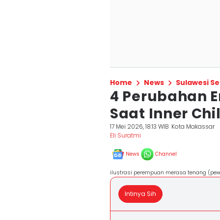
Home
News
Sulawesi Se
4 Perubahan E
Saat Inner Chi
17 Mei 2026, 18:13 WIB
Kota Makassar
Eli Suratmi
News
Channel
ilustrasi perempuan merasa tenang (pe
Intinya Sih