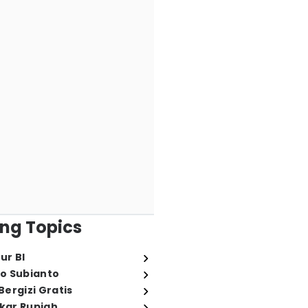
ng Topics
ur BI
o Subianto
ergizi Gratis
ukar Rupiah