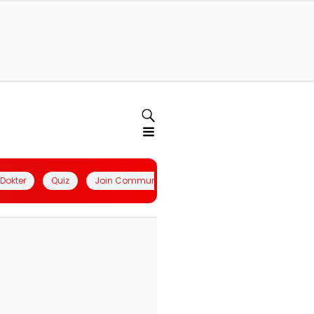
l Dokter
Quiz
Join Community