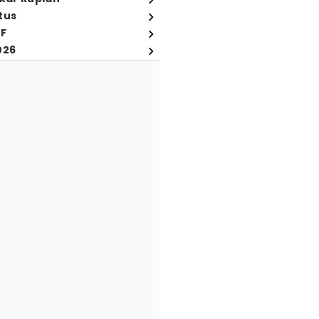
tus
FF
026