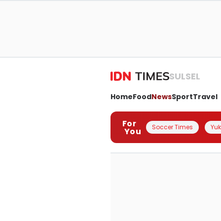
SULSEL
Home
Food
News
Sport
Travel
For
Soccer Times
Yuk 
You