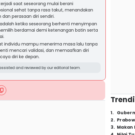
erjadi saat seseorang mulai berani
ional sehat tanpa rasa takut, menandakan
dan perasaan diri sendiri.
n adalah ketika seseorang berhenti menyimpan
milih berdamai demi ketenangan batin serta
i.
saat individu mampu menerima masa lalu tanpa
henti mencari validasi, dan memaafkan diri
caya diri ke depan.
ssisted and reviewed by our editorial team.
Trendi
1
.
Gubern
2
.
Prabow
3
.
Makan B
4
.
Nilai T