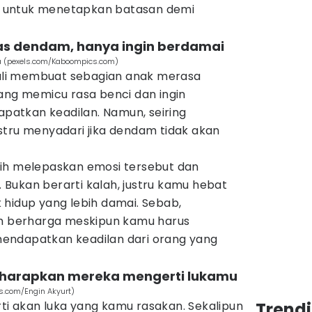
 untuk menetapkan batasan demi
las dendam, hanya ingin berdamai
a (pexels.com/Kaboompics.com)
 kali membuat sebagian anak merasa
ang memicu rasa benci dan ingin
atkan keadilan. Namun, seiring
stru menyadari jika dendam tidak akan
ih melepaskan emosi tersebut dan
Bukan berarti kalah, justru kamu hebat
 hidup yang lebih damai. Sebab,
ih berharga meskipun kamu harus
endapatkan keadilan dari orang yang
gharapkan mereka mengerti lukamu
s.com/Engin Akyurt)
i akan luka yang kamu rasakan. Sekalipun
Trend